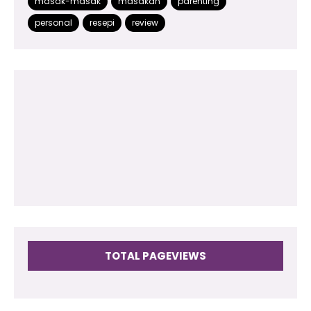
masak-masak
masakan
parenting
2014
(48)
personal
resepi
review
2013
(180)
2012
(118)
2011
(102)
2010
(73)
2009
(17)
TOTAL PAGEVIEWS