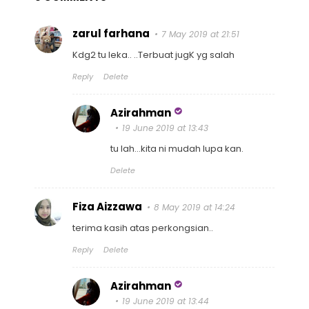
zarul farhana
7 May 2019 at 21:51
Kdg2 tu leka.. ..Terbuat jugK yg salah
Reply
Delete
Azirahman
19 June 2019 at 13:43
tu lah...kita ni mudah lupa kan.
Delete
Fiza Aizzawa
8 May 2019 at 14:24
terima kasih atas perkongsian..
Reply
Delete
Azirahman
19 June 2019 at 13:44