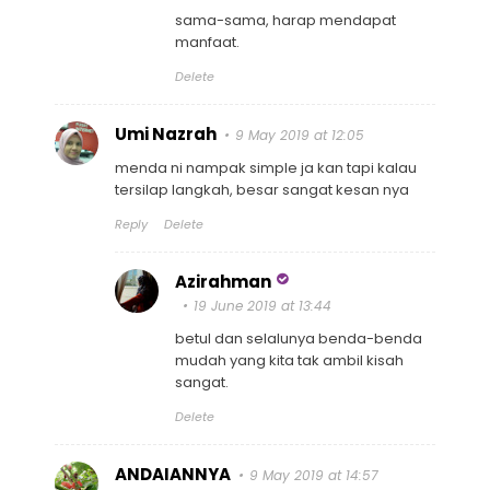
sama-sama, harap mendapat
manfaat.
Delete
Umi Nazrah
9 May 2019 at 12:05
menda ni nampak simple ja kan tapi kalau
tersilap langkah, besar sangat kesan nya
Reply
Delete
Azirahman
19 June 2019 at 13:44
betul dan selalunya benda-benda
mudah yang kita tak ambil kisah
sangat.
Delete
ANDAIANNYA
9 May 2019 at 14:57