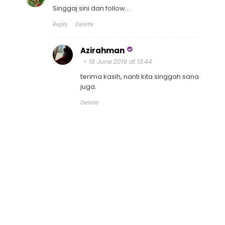
Singgaj sini dan follow...
Reply
Delete
Azirahman
19 June 2019 at 13:44
terima kasih, nanti kita singgah sana
juga.
Delete