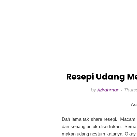
Resepi Udang M
by
Azirahman
Thurs
As
Dah lama tak share resepi. Macam
dan senang untuk disediakan. Semala
makan udang nestum katanya. Okay j