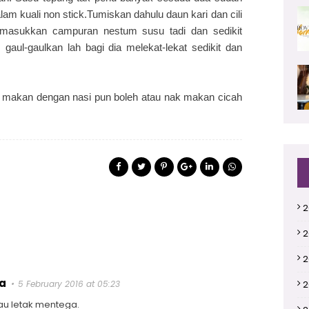
m kuali non stick.Tumiskan dahulu daun kari dan cili
n masukkan campuran nestum susu tadi dan sedikit
gaul-gaulkan lah bagi dia melekat-lekat sedikit dan
k makan dengan nasi pun boleh atau nak makan cicah
2
2
2
ra
5 February 2016 at 05:23
2
u letak mentega.