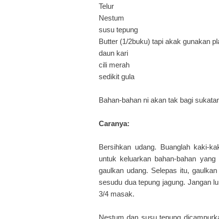
Telur
Nestum
susu tepung
Butter (1/2buku) tapi akak gunakan p
daun kari
cili merah
sedikit gula
Bahan-bahan ni akan tak bagi sukata
Caranya:
Bersihkan udang. Buanglah kaki-kak
untuk keluarkan bahan-bahan yang co
gaulkan udang. Selepas itu, gaulk
sesudu dua tepung jagung. Jangan lu
3/4 masak.
Nestum dan susu tepung dicampurka