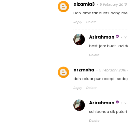
aizamia3
5 February 2016 
Dah lama tak buat udang mente
Reply
Delete
Azirahman
17
best..jom buat...azi 
Delete
arzmoha
5 February 2016 
dah keluar pun resepi...sed
Reply
Delete
Azirahman
17
suh bonda cik puteri b
Delete