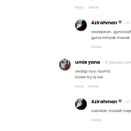
Reply
Delete
Azirahman
17
sedapkan...guna but
guna minyak masak 
Delete
umie yana
5 February 201
sedap nya..nyum3
boleh try la nie
Reply
Delete
Azirahman
17
cubalah, mudah saje
Delete