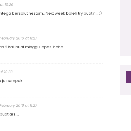
at 10:26
2
ga bersalut nestum.. Next week boleh try buat ni.. ;)
 February 2016 at 11:27
dah 2 kali buat minggu lepas..hehe
at 10:33
ap ja nampak
 February 2016 at 11:27
uat arz....