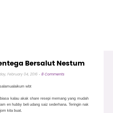
entega Bersalut Nestum
day, February 04, 2016
8 Comments
salamualaikum wbt
 biasa kalau akak share resepi memang yang mudah
m en hubby beli udang saiz sederhana. Teringin nak
om kita buat.