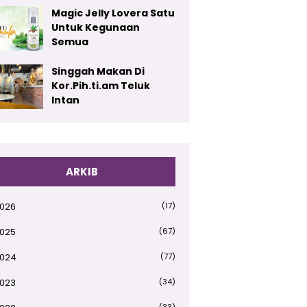
Magic Jelly Lovera Satu
Untuk Kegunaan
Semua
Singgah Makan Di
Kor.Pih.ti.am Teluk
Intan
ARKIB
026
(17)
025
(67)
024
(77)
023
(34)