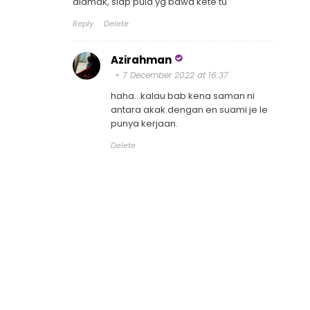
alamak, siap pula yg bawa kete tu
Reply
Delete
Azirahman
7 December 2022 at 16:37
haha...kalau bab kena saman ni
antara akak dengan en suami je le
punya kerjaan.
Delete