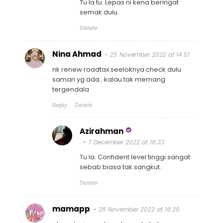
Tu la tu. Lepas ni kena beringat
semak dulu.
Delete
Nina Ahmad
25 November 2022 at 14:51
nk renew roadtax seeloknya check dulu
saman yg ada.. kalau tak memang
tergendala
Reply
Delete
Azirahman
7 December 2022 at 16:33
Tu la. Confident level tinggi sangat
sebab biasa tak sangkut.
Delete
mamapp
28 November 2022 at 16:29