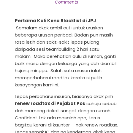
Comments
Pertama Kali Kena Blacklist di JPJ
.
Semalam akak ambil cuti untuk uruskan
beberapa urusan peribadi. Badan pun masih
rasa letih dan sakit-sakit lepas pulang
daripada sesi teambuilding 2 hari satu
malam. Maka berehatlah dulu di rumah, ganti
balik masa dengan keluarga yang dah diambil
hujung minggu. Salah satu urusan ialah
memperbaharui roadtax kereta si putih
kesayangan kami ni.
Lepas perbaharui insuran, biasanya akak pilih
renew roadtax di Pejabat Pos
sahaja sebab
dah memang dekat sangat dengan rumah.
Confident tak ada masalah apa, terus
bagitau kerani di kaunter - nak renew roadtax.
Lepas semak IC dan no kenderaan, akak kena