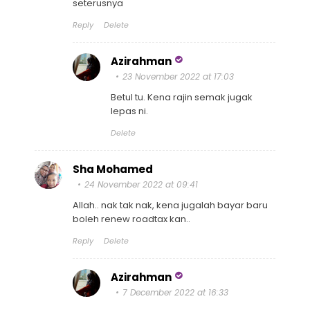
seterusnya
Reply
Delete
Azirahman
23 November 2022 at 17:03
Betul tu. Kena rajin semak jugak
lepas ni.
Delete
Sha Mohamed
24 November 2022 at 09:41
Allah.. nak tak nak, kena jugalah bayar baru
boleh renew roadtax kan..
Reply
Delete
Azirahman
7 December 2022 at 16:33