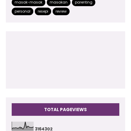
masak-masak
masakan
parenting
2014
(48)
personal
resepi
review
2013
(180)
2012
(118)
2011
(102)
2010
(73)
2009
(17)
TOTAL PAGEVIEWS
3
1
6
4
3
0
2