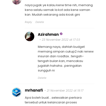
naya jugak ye kalau kene time nih, memang
kena selalu semak la kot ada kene saman
kan. Mudah sekarang ada kiosk gini
Reply
Delete
Azirahman
23 November 2022 at 17:03
Memang naya, dahlah budget
memang simpan cukup2 nak renew
insuran dan roadtax...tengah-
tengah bulan kan, mencakau
jugalah hahaha...peringatan
sungguh ni
Delete
mrhanafi
21 November 2022 at 19:17
Apa boleh buat....selesaikan perkara
tersebut untuk kelancaran proses