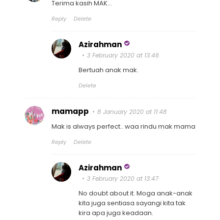
Terima kasih MAK...
Reply
Delete
Azirahman
3 February 2020 at 13:46
Bertuah anak mak.
Delete
mamapp
8 January 2020 at 11:48
Mak is always perfect.. waa rindu mak mama
Reply
Delete
Azirahman
3 February 2020 at 13:47
No doubt about it. Moga anak-anak
kita juga sentiasa sayangi kita tak
kira apa juga keadaan.