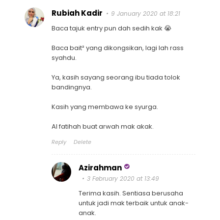
Rubiah Kadir
9 January 2020 at 18:21
Baca tajuk entry pun dah sedih kak 😭
Baca bait² yang dikongsikan, lagi lah rass
syahdu.
Ya, kasih sayang seorang ibu tiada tolok
bandingnya.
Kasih yang membawa ke syurga.
Al fatihah buat arwah mak akak.
Reply
Delete
Azirahman
3 February 2020 at 13:49
Terima kasih. Sentiasa berusaha
untuk jadi mak terbaik untuk anak-
anak.