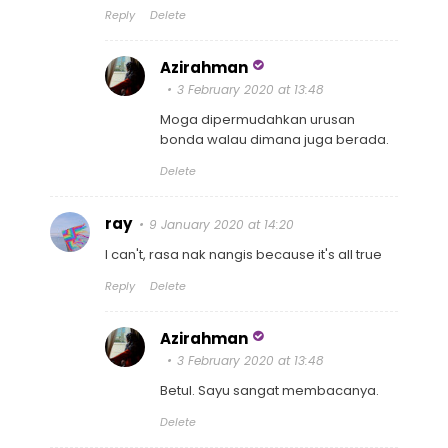
Reply
Delete
Azirahman
3 February 2020 at 13:48
Moga dipermudahkan urusan
bonda walau dimana juga berada.
Delete
ray
9 January 2020 at 14:20
I can't, rasa nak nangis because it's all true
Reply
Delete
Azirahman
3 February 2020 at 13:48
Betul. Sayu sangat membacanya.
Delete