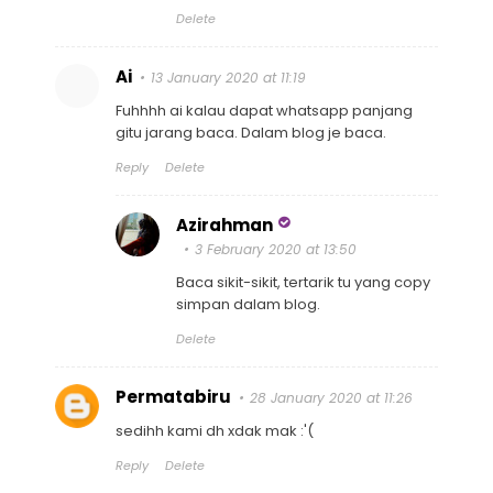
Delete
Ai
13 January 2020 at 11:19
Fuhhhh ai kalau dapat whatsapp panjang
gitu jarang baca. Dalam blog je baca.
Reply
Delete
Azirahman
3 February 2020 at 13:50
Baca sikit-sikit, tertarik tu yang copy
simpan dalam blog.
Delete
Permatabiru
28 January 2020 at 11:26
sedihh kami dh xdak mak :'(
Reply
Delete