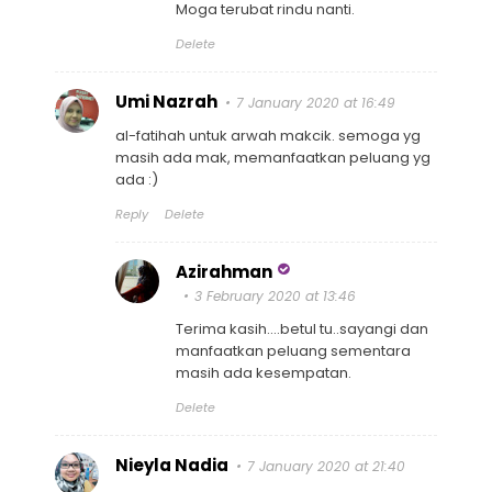
Moga terubat rindu nanti.
Delete
Umi Nazrah
7 January 2020 at 16:49
al-fatihah untuk arwah makcik. semoga yg
masih ada mak, memanfaatkan peluang yg
ada :)
Reply
Delete
Azirahman
3 February 2020 at 13:46
Terima kasih....betul tu..sayangi dan
manfaatkan peluang sementara
masih ada kesempatan.
Delete
Nieyla Nadia
7 January 2020 at 21:40