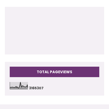
2012
(118)
2011
(102)
2010
(73)
2009
(17)
TOTAL PAGEVIEWS
3
1
6
5
3
0
7