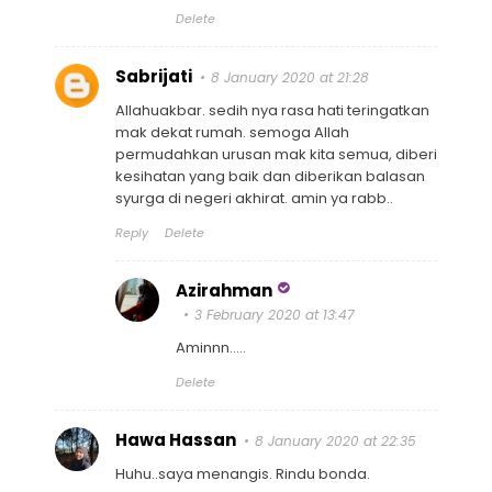
Delete
Sabrijati
8 January 2020 at 21:28
Allahuakbar. sedih nya rasa hati teringatkan
mak dekat rumah. semoga Allah
permudahkan urusan mak kita semua, diberi
kesihatan yang baik dan diberikan balasan
syurga di negeri akhirat. amin ya rabb..
Reply
Delete
Azirahman
3 February 2020 at 13:47
Aminnn.....
Delete
Hawa Hassan
8 January 2020 at 22:35
Huhu..saya menangis. Rindu bonda.