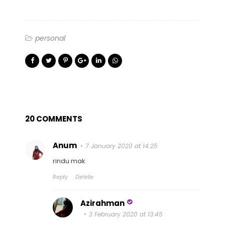
personal
20 COMMENTS
Anum
7 January 2020 at 14:25
rindu mak
Reply
Delete
Azirahman
3 February 2020 at 13:45