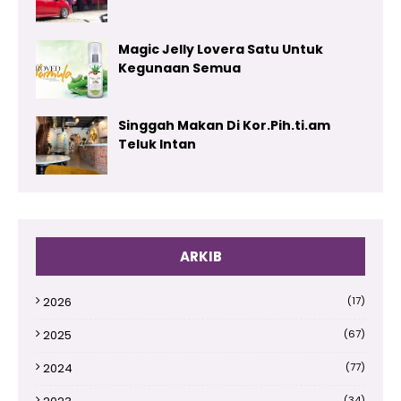
Magic Jelly Lovera Satu Untuk
Kegunaan Semua
Singgah Makan Di Kor.Pih.ti.am
Teluk Intan
ARKIB
2026
(17)
2025
(67)
2024
(77)
(34)