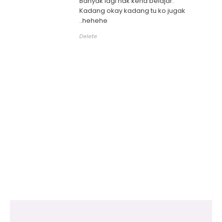
Banyak lagi nak kena belajar.
Kadang okay kadang tu ko jugak
..hehehe
Delete