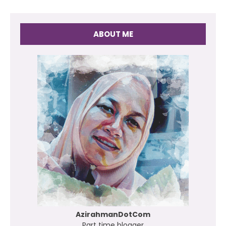
ABOUT ME
AzirahmanDotCom
Part time blogger