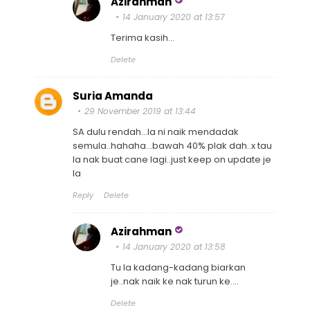
Azirahman
14 January 2020 at 13:57
Terima kasih...
Delete
Suria Amanda
29 November 2019 at 13:44
SA dulu rendah...la ni naik mendadak
semula..hahaha...bawah 40% plak dah..x tau
la nak buat cane lagi..just keep on update je
la
Reply
Delete
Azirahman
14 January 2020 at 13:58
Tu la kadang-kadang biarkan
je..nak naik ke nak turun ke....
Delete