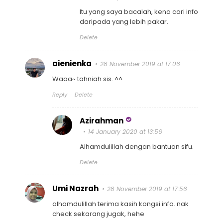
Itu yang saya bacalah, kena cari info
daripada yang lebih pakar.
Delete
aienienka
28 November 2019 at 17:06
Waaa~ tahniah sis. ^^
Reply
Delete
Azirahman
14 January 2020 at 13:56
Alhamdulillah dengan bantuan sifu.
Delete
Umi Nazrah
28 November 2019 at 17:56
alhamdulillah terima kasih kongsi info. nak
check sekarang jugak, hehe