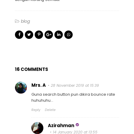
blog
16 COMMENTS
Mrs. A
28 November 2019 at 15:39
Guna search button pun dikira bounce rate
huhuhuhu...
Reply
Delete
Azirahman
14 January 2020 at 13:55