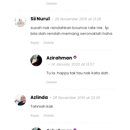
Delete
Sii Nurul
28 November 2019 at 21:28
susah nak rendahkan bounce rate nie.. tp
bila dah rendah memang seronoklah haha
Reply
Delete
Azirahman
14 January 2020 at 13:57
Tu la..happy tak tau nak kata dah..
Delete
Azlinda
28 November 2019 at 23:39
Tahniah kak
Reply
Delete