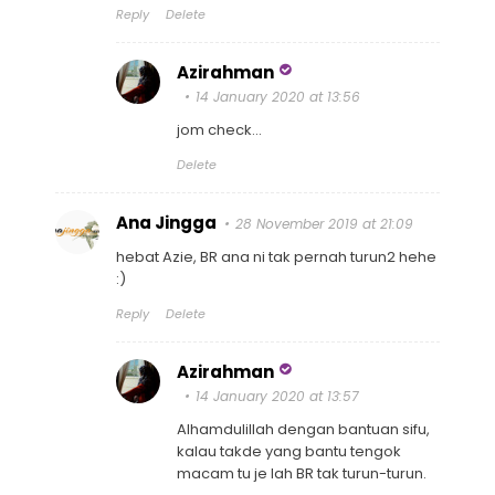
Reply
Delete
Azirahman
14 January 2020 at 13:56
jom check...
Delete
Ana Jingga
28 November 2019 at 21:09
hebat Azie, BR ana ni tak pernah turun2 hehe
:)
Reply
Delete
Azirahman
14 January 2020 at 13:57
Alhamdulillah dengan bantuan sifu,
kalau takde yang bantu tengok
macam tu je lah BR tak turun-turun.