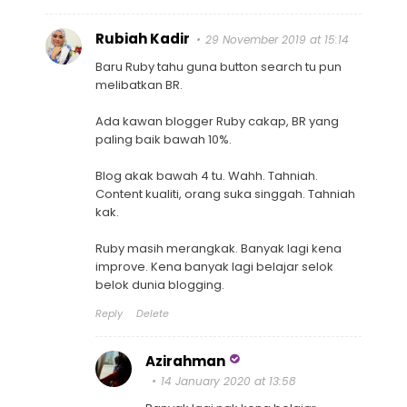
Rubiah Kadir
29 November 2019 at 15:14
Baru Ruby tahu guna button search tu pun
melibatkan BR.
Ada kawan blogger Ruby cakap, BR yang
paling baik bawah 10%.
Blog akak bawah 4 tu. Wahh. Tahniah.
Content kualiti, orang suka singgah. Tahniah
kak.
Ruby masih merangkak. Banyak lagi kena
improve. Kena banyak lagi belajar selok
belok dunia blogging.
Reply
Delete
Azirahman
14 January 2020 at 13:58