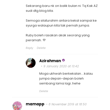
Sekarang baru nk on balik bulan ni. Tq Kak AZ
sudi dtg blog kita.
Semoga silaturahim antara kekal sampai ke
syurga walaupun kita tak pernah jumpa.
Ruby boleh rasakan akak seorang yang
peramah. 💜
Reply
Delete
Azirahman
9 January 2020 at 13:42
Moga ukhwah berkekalan....kalau
jumpa depan-depan boleh
sembang lama lagi..hehe
Delete
mamapp
8 November 2019 at 18:50