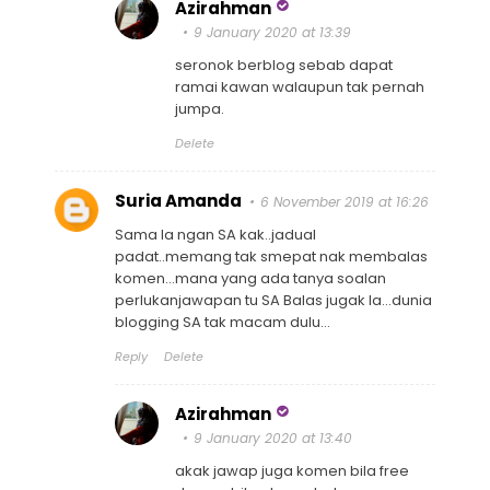
Azirahman
9 January 2020 at 13:39
seronok berblog sebab dapat
ramai kawan walaupun tak pernah
jumpa.
Delete
Suria Amanda
6 November 2019 at 16:26
Sama la ngan SA kak..jadual
padat..memang tak smepat nak membalas
komen...mana yang ada tanya soalan
perlukanjawapan tu SA Balas jugak la...dunia
blogging SA tak macam dulu...
Reply
Delete
Azirahman
9 January 2020 at 13:40
akak jawap juga komen bila free