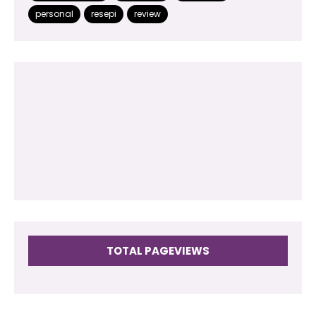
2014
(48)
personal
resepi
review
2013
(180)
2012
(118)
2011
(102)
2010
(73)
2009
(17)
TOTAL PAGEVIEWS