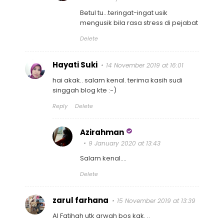
Betul tu...teringat-ingat usik
mengusik bila rasa stress di pejabat
Delete
Hayati Suki
14 November 2019 at 16:01
hai akak.. salam kenal. terima kasih sudi
singgah blog kte :-)
Reply
Delete
Azirahman
9 January 2020 at 13:43
Salam kenal....
Delete
zarul farhana
15 November 2019 at 13:39
Al Fatihah utk arwah bos kak. ..