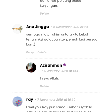
dan ambil peluang balas
kunjungan...
Delete
Ana Jingga
6 November 2019 at 23:19
semoga silaturrahim antara kita kekal
terjalin Azi walaupun tak pernah lagi bersua
kan :)
Reply
Delete
Azirahman
9 January 2020 at 13:40
In sya Allah...
Delete
ray
7 November 2019 at 16:39
I feel you. Ray pun sama. Terharu sgt bila