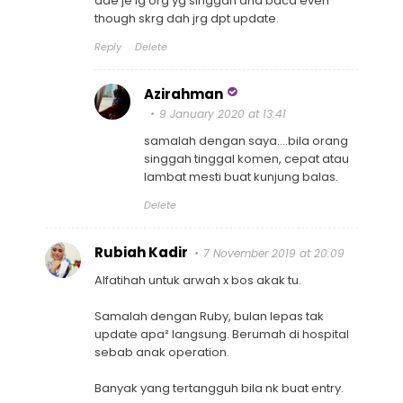
ade je lg org yg singgah and baca even
though skrg dah jrg dpt update.
Reply
Delete
Azirahman
9 January 2020 at 13:41
samalah dengan saya....bila orang
singgah tinggal komen, cepat atau
lambat mesti buat kunjung balas.
Delete
Rubiah Kadir
7 November 2019 at 20:09
Alfatihah untuk arwah x bos akak tu.
Samalah dengan Ruby, bulan lepas tak
update apa² langsung. Berumah di hospital
sebab anak operation.
Banyak yang tertangguh bila nk buat entry.