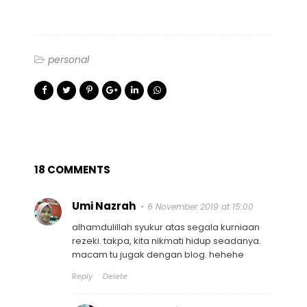
personal
18 COMMENTS
Umi Nazrah
6 November 2019 at 15:00
alhamdulillah syukur atas segala kurniaan
rezeki. takpa, kita nikmati hidup seadanya.
macam tu jugak dengan blog. hehehe
Reply
Delete