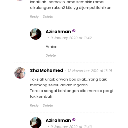
innalillah.. semakin lama semakin ramai
dikalangan rakan2 kita yg dijemput ilahi kan
Reply
Delete
Azirahman
9 January 2020 at 13:42
Aminn
Delete
Sha Mohamed
12 November 2019 at 16:01
Takziah untuk arwah bos akak.. Yang baik
memang selalu dalam ingatan..
Terasa sangat kehilangan bila mereka pergi
tak kembali..
Reply
Delete
Azirahman
9 January 2020 at 13:43