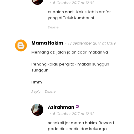
6 October 2017 at 12:02
cubalah nanti. Kak zi lebih prefer
yang di Teluk Kumbar ni...
Delete
Mama Hakim
13 September 2017 at 17:09
Memang azi jalan jalan caari makan ya
Penang kalau pergi tak makan sungguh
sungguh
Hmm
Reply
Delete
Azirahman
6 October 2017 at 12:02
sesekali jer mama hakim. Reward
pada diri sendiri dan keluarga.