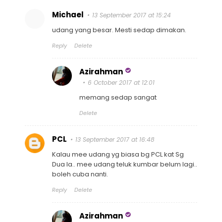
Michael
13 September 2017 at 15:24
udang yang besar. Mesti sedap dimakan.
Reply
Delete
Azirahman
6 October 2017 at 12:01
memang sedap sangat
Delete
PCL
13 September 2017 at 16:48
Kalau mee udang yg biasa bg PCL kat Sg
Dua la.. mee udang teluk kumbar belum lagi..
boleh cuba nanti.
Reply
Delete
Azirahman