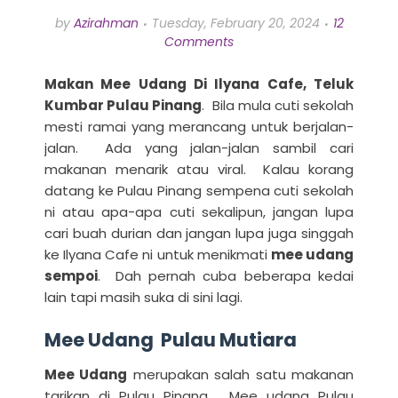
by
Azirahman
Tuesday, February 20, 2024
12
Comments
Makan Mee Udang Di Ilyana Cafe, Teluk
Kumbar Pulau Pinang
. Bila mula cuti sekolah
mesti ramai yang merancang untuk berjalan-
jalan. Ada yang jalan-jalan sambil cari
makanan menarik atau viral. Kalau korang
datang ke Pulau Pinang sempena cuti sekolah
ni atau apa-apa cuti sekalipun, jangan lupa
cari buah durian dan jangan lupa juga singgah
ke Ilyana Cafe ni untuk menikmati
mee udang
sempoi
. Dah pernah cuba beberapa kedai
lain tapi masih suka di sini lagi.
Mee Udang Pulau Mutiara
Mee Udang
merupakan salah satu makanan
tarikan di Pulau Pinang. Mee udang Pulau