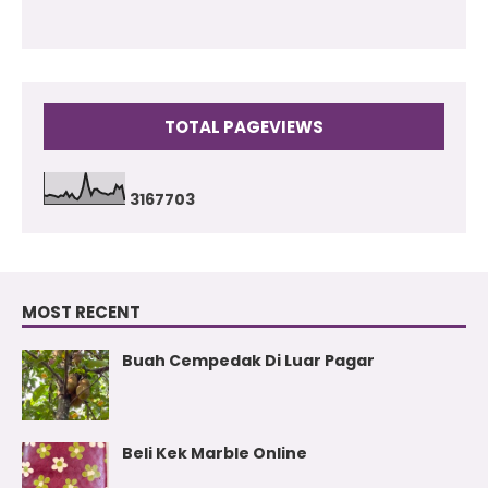
TOTAL PAGEVIEWS
3
1
6
7
7
0
3
MOST RECENT
Buah Cempedak Di Luar Pagar
Beli Kek Marble Online