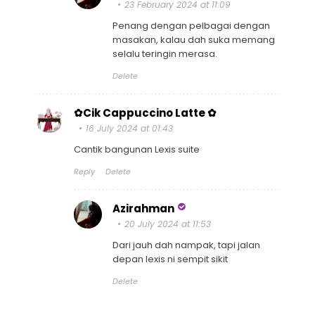
23 February 2024 at 11:09
Penang dengan pelbagai dengan
masakan, kalau dah suka memang
selalu teringin merasa.
Delete
✿Cik Cappuccino Latte ✿
16 July 2024 at 01:43
Cantik bangunan Lexis suite
Reply
Delete
Azirahman
20 July 2024 at 11:53
Dari jauh dah nampak, tapi jalan
depan lexis ni sempit sikit
Delete