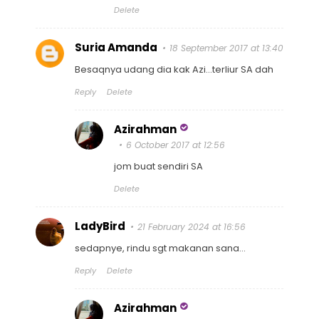
Delete
Suria Amanda
18 September 2017 at 13:40
Besaqnya udang dia kak Azi...terliur SA dah
Reply
Delete
Azirahman
6 October 2017 at 12:56
jom buat sendiri SA
Delete
LadyBird
21 February 2024 at 16:56
sedapnye, rindu sgt makanan sana...
Reply
Delete
Azirahman