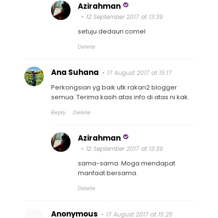
Azirahman
12 September 2017 at 13:39
setuju dedaun comel
Delete
Ana Suhana
17 August 2017 at 15:17
Perkongsian yg baik utk rakan2 blogger
semua. Terima kasih atas info di atas ni kak.
Reply
Delete
Azirahman
12 September 2017 at 13:39
sama-sama. Moga mendapat
manfaat bersama.
Delete
Anonymous
17 August 2017 at 15:25