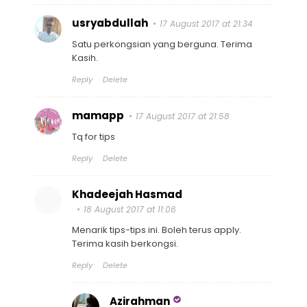
usryabdullah
17 August 2017 at 21:34
Satu perkongsian yang berguna. Terima
Kasih.
Reply
Delete
mamapp
17 August 2017 at 21:58
Tq for tips
Reply
Delete
Khadeejah Hasmad
18 August 2017 at 11:06
Menarik tips-tips ini. Boleh terus apply.
Terima kasih berkongsi.
Reply
Delete
Azirahman