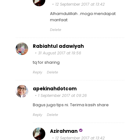
12 September 2017 at 13:42
Alhamdulillah ..moga mendapat
manfaat
Delete
Rabiahtul adawiyah
31 August 2017 at 19:56
tq for sharing
Reply
Delete
apekinahdotcom
1 September 2017 at 09:26
Bagus juga tips ni. Terima kasih share
Reply
Delete
Azirahman
12 September 2017 at 13:42