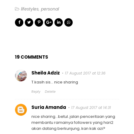
lifestyles
personal
19 COMMENTS
Sheila Adziz
17 August 2017 at 12:36
T.kasih sis... nice sharing
Reply
Delete
Suria Amanda
17 August 2017 at 14:31
nice sharing...betul..jalan penceritaan yang
membantu ramainya followers yang hari2
akan datang berkunjung..kan kak azi?