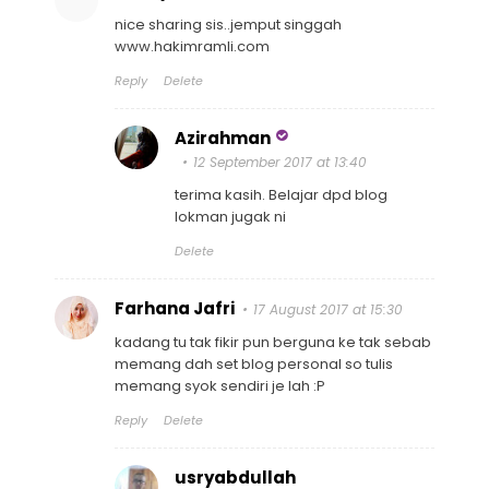
nice sharing sis..jemput singgah
www.hakimramli.com
Reply
Delete
Azirahman
12 September 2017 at 13:40
terima kasih. Belajar dpd blog
lokman jugak ni
Delete
Farhana Jafri
17 August 2017 at 15:30
kadang tu tak fikir pun berguna ke tak sebab
memang dah set blog personal so tulis
memang syok sendiri je lah :P
Reply
Delete
usryabdullah