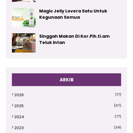
Magic Jelly Lovera Satu Untuk
Kegunaan Semua
Singgah Makan Di Kor.Pih.ti.am
Teluk Intan
ARKIB
2026
(17)
2025
(67)
2024
(77)
2023
(34)