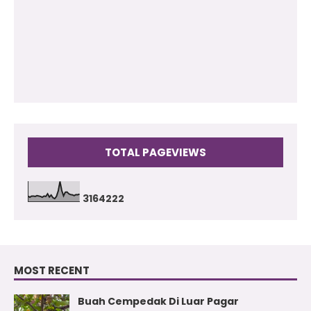
2010
(73)
2009
(17)
TOTAL PAGEVIEWS
3
1
6
4
2
2
2
MOST RECENT
Buah Cempedak Di Luar Pagar