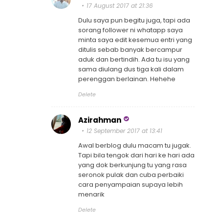
17 August 2017 at 21:36
Dulu saya pun begitu juga, tapi ada
sorang follower ni whatapp saya
minta saya edit kesemua entri yang
ditulis sebab banyak bercampur
aduk dan bertindih. Ada tu isu yang
sama diulang dus tiga kali dalam
perenggan berlainan. Hehehe
Delete
Azirahman
12 September 2017 at 13:41
Awal berblog dulu macam tu jugak.
Tapi bila tengok dari hari ke hari ada
yang dok berkunjung tu yang rasa
seronok pulak dan cuba perbaiki
cara penyampaian supaya lebih
menarik
Delete