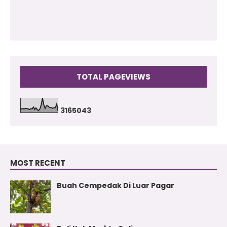
TOTAL PAGEVIEWS
3
1
6
5
0
4
3
MOST RECENT
Buah Cempedak Di Luar Pagar