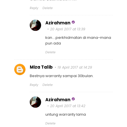
Reply
Delete
Azirahman
20 April 2017 at 13:39
kan....perkhidmatan di mana-mana
pun ada
Delete
Miza Talib
19 April 2017 at 14:29
Bestnya warranty sampai 30bulan.
Reply
Delete
Azirahman
20 April 2017 at 13:42
untung warranty lama
Delete