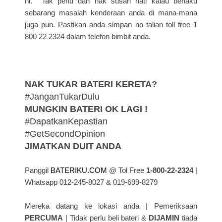
ni. Tak perlu dah nak susah hati kalau berlaku
sebarang masalah kenderaan anda di mana-mana
juga pun. Pastikan anda simpan no talian toll free 1
800 22 2324 dalam telefon bimbit anda.
NAK TUKAR BATERI KERETA?
#JanganTukarDulu
MUNGKIN BATERI OK LAGI !
#DapatkanKepastian
#GetSecondOpinion
JIMATKAN DUIT ANDA
Panggil
BATERIKU.COM
@ Tol Free
1-800-22-2324
|
Whatsapp 012-245-8027 & 019-699-8279
Mereka datang ke lokasi anda | Pemeriksaan
PERCUMA
| Tidak perlu beli bateri &
DIJAMIN
tiada