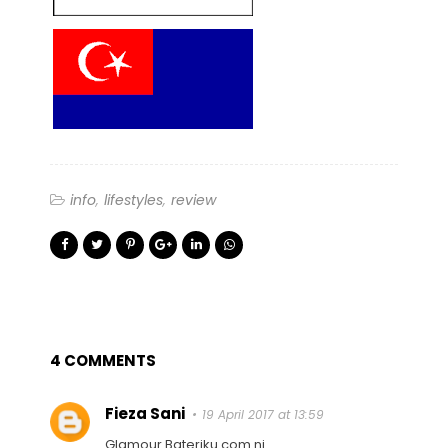
info
lifestyles
review
4 COMMENTS
Fieza Sani
19 April 2017 at 13:59
Glamour Bateriku.com ni..