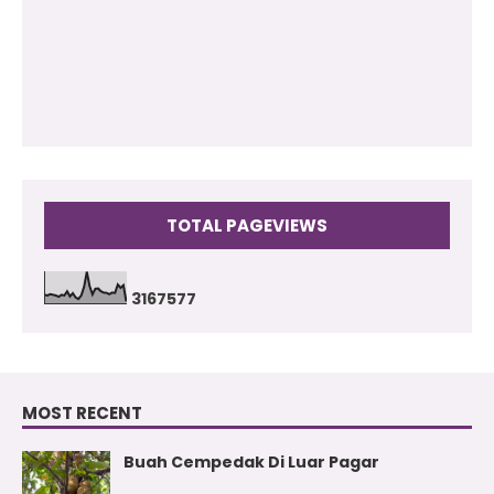
2010
2009
(17)
TOTAL PAGEVIEWS
3
1
6
7
5
7
7
MOST RECENT
Buah Cempedak Di Luar Pagar