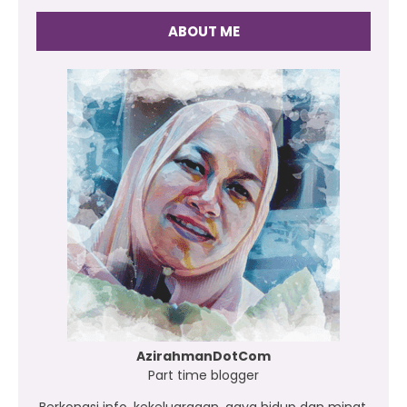
ABOUT ME
AzirahmanDotCom
Part time blogger
Berkongsi info, kekeluargaan, gaya hidup dan minat.