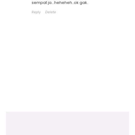
sempat ja...heheheh..ok gak.
Reply
Delete