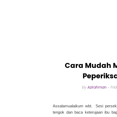
Cara Mudah 
Peperiks
by
Azirahman
Fri
Assalamualaikum wbt. Sesi perseko
tengok dan baca keterujaan ibu b