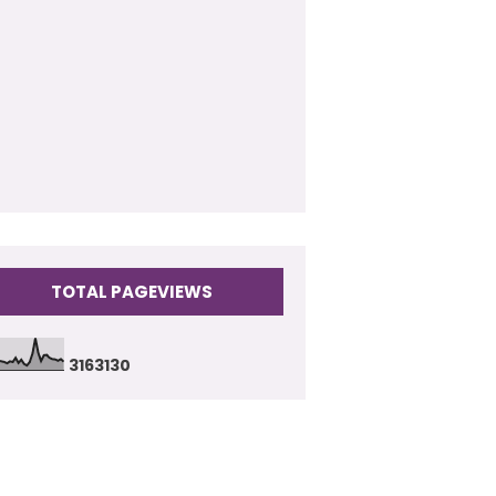
009
(17)
TOTAL PAGEVIEWS
3
1
6
3
1
3
0