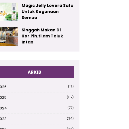
Magic Jelly Lovera Satu
Untuk Kegunaan
Semua
Singgah Makan Di
Kor.Pih.ti.am Teluk
Intan
ARKIB
026
(17)
025
(67)
024
(77)
023
(34)