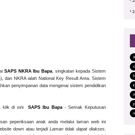
2
2
2
2
2
2
a
2
gai
SAPS NKRA Ibu Bapa
, singkatan kepada Sistem
f
), dan NKRA ialah National Key Result Area. Sistem
2
k
dahkan penyimpanan data mengenai sistem pendidikan
2
2
p
 klik di sini
SAPS Ibu Bapa
- Semak Keputusan
2
r
an peperiksaan anak anda melalui laman web ini
2
ebsite down atau terjadi
Laman tidak dapat diakses
.
2