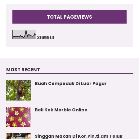
TOTAL PAGEVIEWS
3
1
6
5
8
1
4
MOST RECENT
Buah Cempedak Di Luar Pagar
Beli Kek Marble Online
Singgah Makan Di Kor.Pih.ti.am Teluk