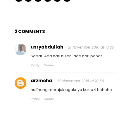
2 COMMENTS
usryabdullah
21 November 2016 at 10:25
Sabar. Ada hari hujan, ada hari panas.
Reply
Delete
arzmoha
22 November 2016 at 10:56
nuffnang merajuk agaknya kak azi hehehe
Reply
Delete