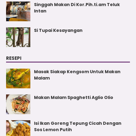
Singgah Makan Di Kor.Pih.ti.am Teluk
Intan
Si Tupai Kesayangan
RESEPI
Masak Siakap Kengsom Untuk Makan
Malam
Makan Malam Spaghetti Aglio Olio
Isi Ikan Goreng Tepung Cicah Dengan
Sos Lemon Putih