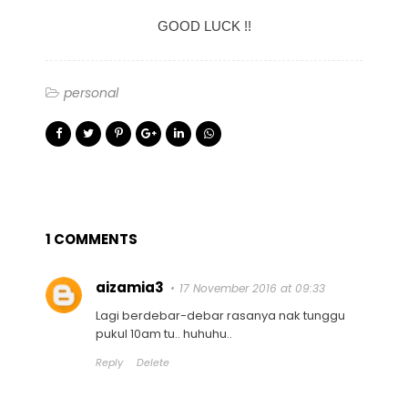
GOOD LUCK !!
personal
1 COMMENTS
aizamia3
17 November 2016 at 09:33
Lagi berdebar-debar rasanya nak tunggu
pukul 10am tu.. huhuhu..
Reply
Delete