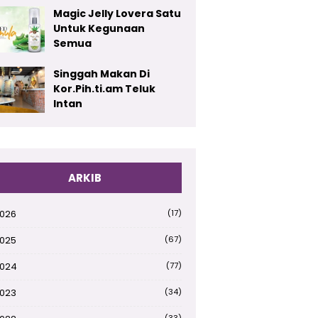
Magic Jelly Lovera Satu
Untuk Kegunaan
Semua
Singgah Makan Di
Kor.Pih.ti.am Teluk
Intan
ARKIB
026
(17)
025
(67)
024
(77)
023
(34)