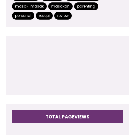
masak-masak
masakan
parenting
2014
(48)
personal
resepi
review
2013
(180)
2012
(118)
2011
(102)
2010
(73)
2009
(17)
TOTAL PAGEVIEWS