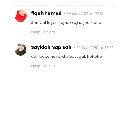
fiqah hamed
29 May 2015 at 07:13
Sempat layan kejap-kejap jea..hehe..
Reply
Delete
Sayidah Napisah
29 May 2015 at 23:27
dah baca novel die.best gak hehehe
Reply
Delete