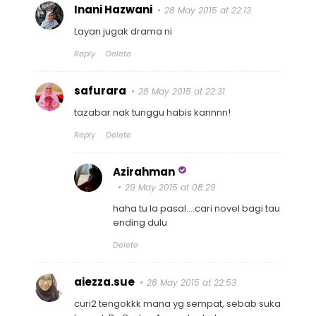
Inani Hazwani
28 May 2015 at 22:13
Layan jugak drama ni
Reply
Delete
safurara
28 May 2015 at 22:31
tazabar nak tunggu habis kannnn!
Reply
Delete
Azirahman
29 May 2015 at 08:29
haha tu la pasal....cari novel bagi tau
ending dulu
Delete
aiezza.sue
28 May 2015 at 22:53
curi2 tengokkk mana yg sempat, sebab suka