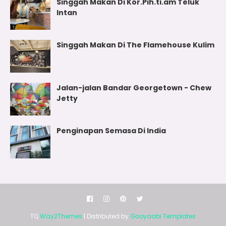
Singgah Makan Di Kor.Pih.ti.am Teluk
Intan
Singgah Makan Di The Flamehouse Kulim
Jalan-jalan Bandar Georgetown - Chew
Jetty
Penginapan Semasa Di India
TQ
Way2Themes
| Distributed by
Gooyaabi Templates