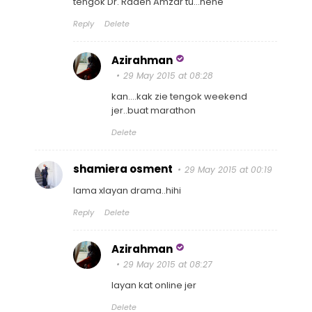
tengok Dr. Raden Amzar tu...hehe
Reply
Delete
Azirahman
29 May 2015 at 08:28
kan....kak zie tengok weekend
jer..buat marathon
Delete
shamiera osment
29 May 2015 at 00:19
lama xlayan drama..hihi
Reply
Delete
Azirahman
29 May 2015 at 08:27
layan kat online jer
Delete