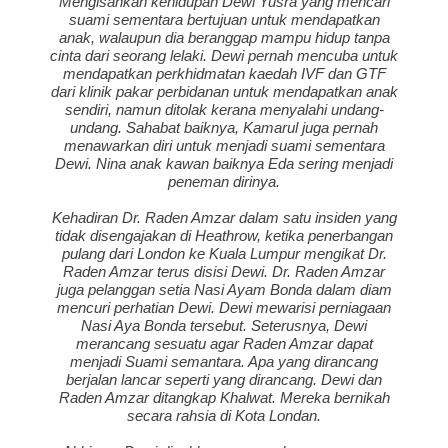
Mengisahkan kehidupan Dewi Yusra yang mencari
suami sementara bertujuan untuk mendapatkan
anak, walaupun dia beranggap mampu hidup tanpa
cinta dari seorang lelaki. Dewi pernah mencuba untuk
mendapatkan perkhidmatan kaedah IVF dan GTF
dari klinik pakar perbidanan untuk mendapatkan anak
sendiri, namun ditolak kerana menyalahi undang-
undang. Sahabat baiknya, Kamarul juga pernah
menawarkan diri untuk menjadi suami sementara
Dewi. Nina anak kawan baiknya Eda sering menjadi
peneman dirinya.
Kehadiran Dr. Raden Amzar dalam satu insiden yang
tidak disengajakan di Heathrow, ketika penerbangan
pulang dari London ke Kuala Lumpur mengikat Dr.
Raden Amzar terus disisi Dewi. Dr. Raden Amzar
juga pelanggan setia Nasi Ayam Bonda dalam diam
mencuri perhatian Dewi. Dewi mewarisi perniagaan
Nasi Aya Bonda tersebut. Seterusnya, Dewi
merancang sesuatu agar Raden Amzar dapat
menjadi Suami semantara. Apa yang dirancang
berjalan lancar seperti yang dirancang. Dewi dan
Raden Amzar ditangkap Khalwat. Mereka bernikah
secara rahsia di Kota Londan.