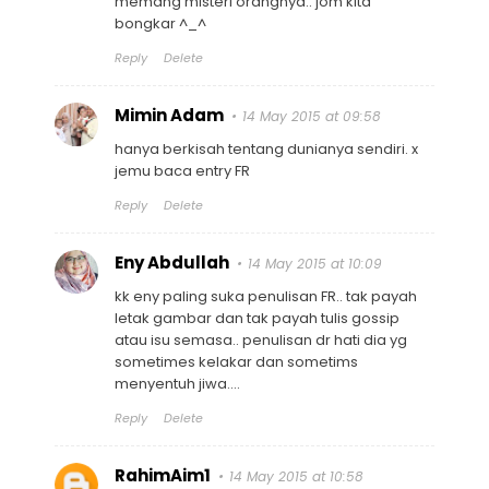
memang misteri orangnya.. jom kita
bongkar ^_^
Reply
Delete
Mimin Adam
14 May 2015 at 09:58
hanya berkisah tentang dunianya sendiri. x
jemu baca entry FR
Reply
Delete
Eny Abdullah
14 May 2015 at 10:09
kk eny paling suka penulisan FR.. tak payah
letak gambar dan tak payah tulis gossip
atau isu semasa.. penulisan dr hati dia yg
sometimes kelakar dan sometims
menyentuh jiwa....
Reply
Delete
RahimAim1
14 May 2015 at 10:58