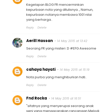
Kegelapan BLOG FR mencerminkan
kepurbaan nota yang ditulisnya.., Namun,
kepurbaan notanya membawa 1001 nilai
yang berharga..
Reply
Delete
Aerill Hassan
14 May 2015 at 13:42
Seorang FR yang misteri :D #EFG Awesome
Reply
Delete
cahaya hayati
14 May 2015 at 15:19
Nota purba yang menghiburkan hati..
Reply
Delete
Fnd Rocka
14 May 2015 at 16:51
"sifatnya yang menyerupai seorang anak
seni yang mengacarakan rancangan Melodi