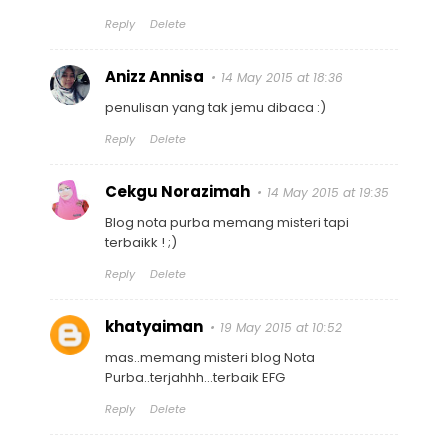
Reply
Delete
Anizz Annisa
14 May 2015 at 18:36
penulisan yang tak jemu dibaca :)
Reply
Delete
Cekgu Norazimah
14 May 2015 at 19:35
Blog nota purba memang misteri tapi
terbaikk ! ;)
Reply
Delete
khatyaiman
19 May 2015 at 10:52
mas..memang misteri blog Nota
Purba..terjahhh...terbaik EFG
Reply
Delete