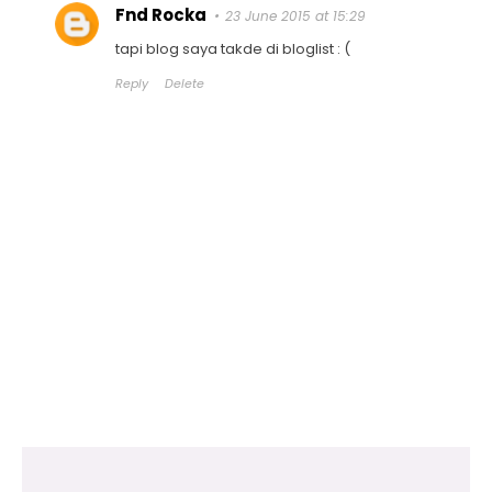
Fnd Rocka
23 June 2015 at 15:29
tapi blog saya takde di bloglist : (
Reply
Delete