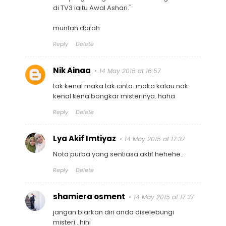
di TV3 iaitu Awal Ashari."
muntah darah
Reply
Delete
Nik Ainaa
14 May 2015 at 16:57
tak kenal maka tak cinta. maka kalau nak
kenal kena bongkar misterinya. haha
Reply
Delete
Lya Akif Imtiyaz
14 May 2015 at 17:37
Nota purba yang sentiasa aktif hehehe..
Reply
Delete
shamiera osment
14 May 2015 at 17:37
jangan biarkan diri anda diselebungi
misteri...hihi