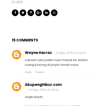
EFG
15 COMMENTS
Wayne Harraz
14 May 2015 at 09:50
cubaan sel2 puitis mula masuk ke dalam
ruang kosong di pojok minda saya
Reply
Delete
Akupenghibur.com
14 May 2015 at 09:53
wajib terjah