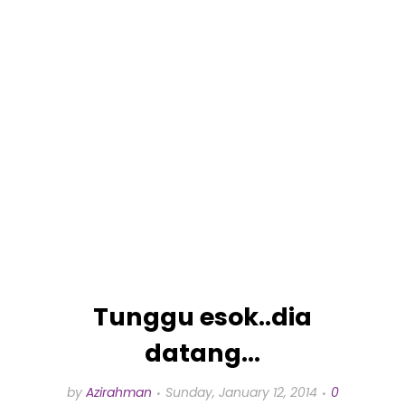
Tunggu esok..dia
datang...
by
Azirahman
Sunday, January 12, 2014
0