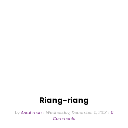
Riang-riang
by
Azirahman
Wednesday, December 11, 2013
0
Comments