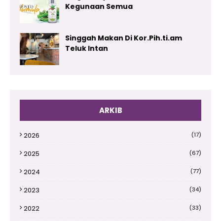
Kegunaan Semua
Singgah Makan Di Kor.Pih.ti.am
Teluk Intan
ARKIB
2026
(17)
2025
(67)
2024
(77)
2023
(34)
2022
(33)