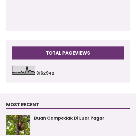
2009
(17)
TOTAL PAGEVIEWS
3
1
6
2
9
4
2
MOST RECENT
Buah Cempedak Di Luar Pagar