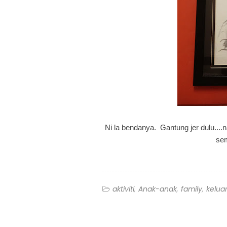
Ni la bendanya. Gantung jer dulu....n
sem
aktiviti
Anak-anak
family
kelua