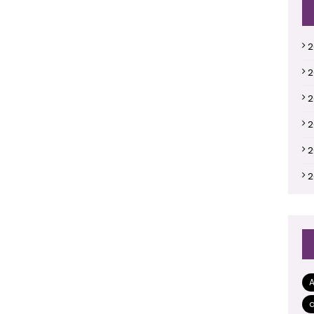
2
2
2
2
2
2
2
2
2
2
a
2