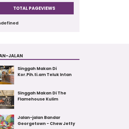
TOTAL PAGEVIEWS
n
d
e
f
i
n
e
d
AN-JALAN
Singgah Makan Di
Kor.Pih.ti.am Teluk Intan
Singgah Makan Di The
Flamehouse Kulim
Jalan-jalan Bandar
Georgetown - Chew Jetty