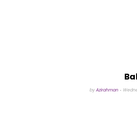
Ba
by
Azirahman
Wednes