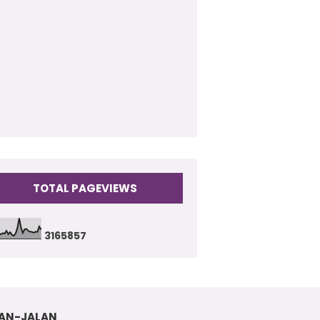
009
(17)
TOTAL PAGEVIEWS
3
1
6
5
8
5
7
AN-JALAN