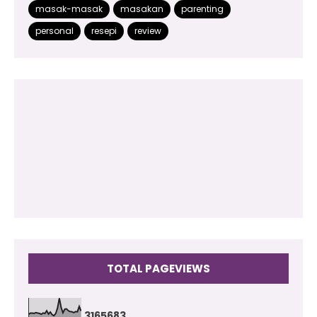
masak-masak
masakan
parenting
2014
(48)
personal
resepi
review
2013
(180)
2012
(118)
2011
(102)
2010
(73)
2009
(17)
TOTAL PAGEVIEWS
3
1
6
5
6
8
3