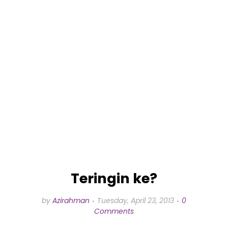
Teringin ke?
by
Azirahman
Tuesday, April 23, 2013
0
Comments