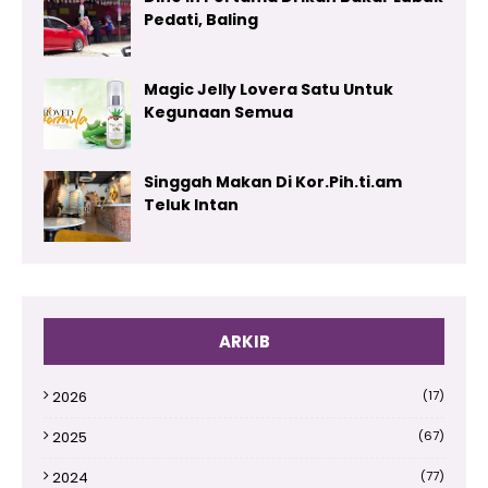
Pedati, Baling
Magic Jelly Lovera Satu Untuk
Kegunaan Semua
Singgah Makan Di Kor.Pih.ti.am
Teluk Intan
ARKIB
2026
(17)
2025
(67)
2024
(77)