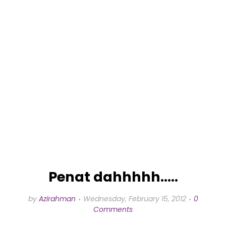
Penat dahhhhh.....
by
Azirahman
Wednesday, February 15, 2012
0
Comments