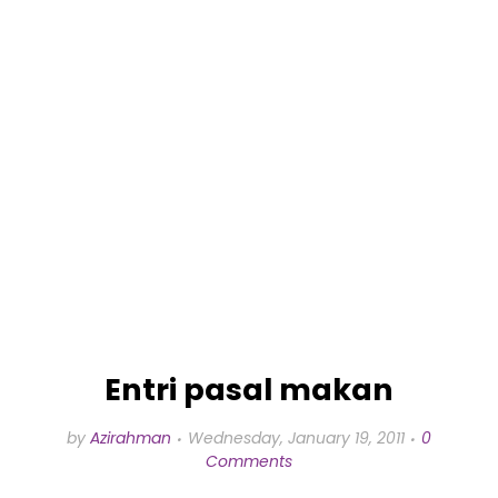
Entri pasal makan
by
Azirahman
Wednesday, January 19, 2011
0
Comments