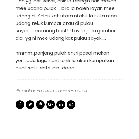
Dan yg last sekali, chik la teringin nak makan
mee udang pulak......bila la boleh layan mee
udang ni. Kalau kat utara ni chik la suka mee
udang teluk kumbar atau di pulau
sayak.....memang best!!! Layan je la gambar
dia...yg ni mee udang kat pulau sayak.....
hmmm..panjang pulak entri pasal makan
yer....ada lagi....nanti chik la akan kumpulkan
buat satu entri lain...daaa....
makan-makan
masak-masak