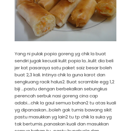
Yang ni pulak popia goreng yg chik la buat
sendiri jugak kecuali kulit popia la...kulit dia beli
jer kat pasaraya satu paket saiz besar boleh
buat 2,3 kali. Intinya chik la guna karot dan
sengkuang racik halus2. Buat scramble egg 1,2
biji ...pastu dengan berbekalkan sebungkus
perencah serbuk nasi goreng cina cap
adabi....chik la gaul semua bahan2 tu atas kuali
yg dipanaskan...boleh gak tumis bawang sikit
pastu masukkan yg lain2 tu tp chik la suka yg
tak bertumis..panaskan kuali dan masukkan
semua bahan tu...pastu bungkusla dan