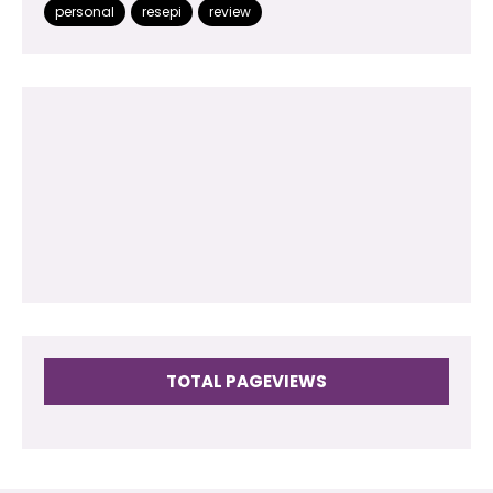
personal
resepi
review
2013
(180)
2012
(118)
2011
(102)
2010
(73)
2009
(17)
TOTAL PAGEVIEWS