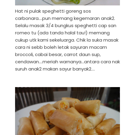
Hat ni pulak speghetti goreng sos
carbonara....pun memang kegemaran anak2.
Selalu masak 3/4 bungkus speghetti cap san
romeo tu (ada tanda halal tau!) memang
cukup utk kami sekeluarga. Chik la suka masak
cara ni sebb boleh letak sayuran macam
broccoli, cabai besar, carrot daun sup,
cendawan....meriah warnanya...antara cara nak
suruh anak2 makan sayur banyak2....