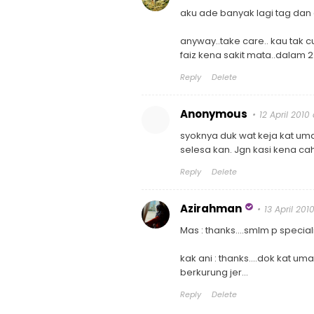
aku ade banyak lagi tag dan a
anyway..take care.. kau tak c
faiz kena sakit mata..dalam 2
Reply
Delete
Anonymous
12 April 2010 
syoknya duk wat keja kat umah.
selesa kan. Jgn kasi kena cah
Reply
Delete
Azirahman
13 April 2010
Mas : thanks....smlm p speciali
kak ani : thanks....dok kat 
berkurung jer...
Reply
Delete