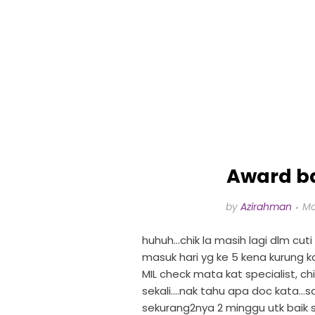
Award ba
by
Azirahman
Mo
huhuh...chik la masih lagi dlm cut
masuk hari yg ke 5 kena kurung k
MIL check mata kat specialist, 
sekali....nak tahu apa doc kata.
sekurang2nya 2 minggu utk baik s