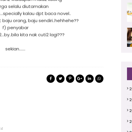
arga selalu diutamakan
specially kalau dpt baca novel..
t baju orang, baju sendiri..hehhehe??
f) penyabar
...by..bila kita nak cuti2 lagi???
sekian.......
2
2
2
2
44