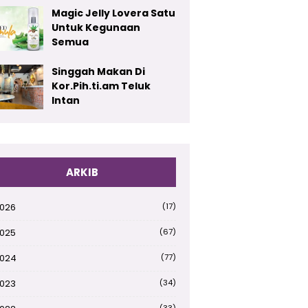
Magic Jelly Lovera Satu
Untuk Kegunaan
Semua
Singgah Makan Di
Kor.Pih.ti.am Teluk
Intan
ARKIB
026
(17)
025
(67)
024
(77)
023
(34)