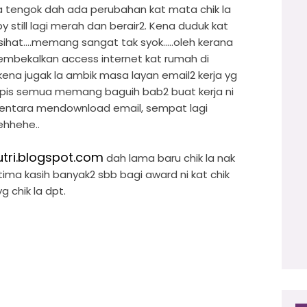
k la tengok dah ada perubahan kat mata chik la
by still lagi merah dan berair2. Kena duduk kat
hat....memang sangat tak syok.....oleh kerana
embekalkan access internet kat rumah di
 kena jugak la ambik masa layan email2 kerja yg
 opis semua memang baguih bab2 buat kerja ni
ementara mendownload email, sempat lagi
ehhehe..
utri.blogspot.com
dah lama baru chik la nak
y tima kasih banyak2 sbb bagi award ni kat chik
yg chik la dpt.