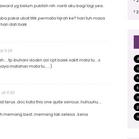
2
ward yg belum publish nih..nanti aku bagi lagi yea..
2
uba pakai ubat titik permata hijrah ke? hari tuh masa
2
 hari dah baik
2
2
at 11:25
2
....tp ibuhani doakn azi cpt baek sakit mata tu....x
aya matahari mata tu.....:)
a
2
f
2
k
2
 at 11:50
st terus..doc kata this one quite serious..huhuuhu....
2
p
umah memang best..memang tak selesa ..kena
2
r
2
2