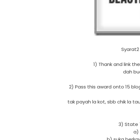
Syarat2 
1) Thank and link t
dah bua
2) Pass this award onto 15 blo
tak payah la kot, sbb chik la 
3) State 
a)
b) suka berka