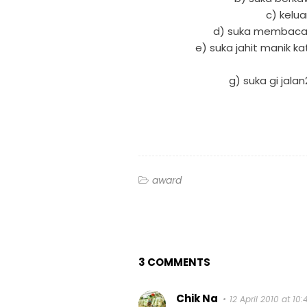
c) kelu
d) suka membaca...
e) suka jahit manik ka
g) suka gi jalan2
award
3 COMMENTS
Chik Na
12 April 2010 at 10: