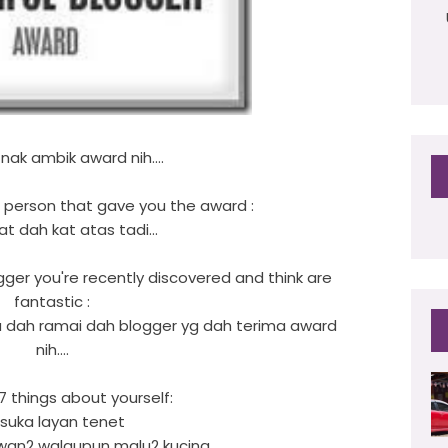
nak ambik award nih....
he person that gave you the award :
t dah kat atas tadi...
gger you're recently discovered and think are
fantastic :
tau dah ramai dah blogger yg dah terima award
nih....
7 things about yourself:
 suka layan tenet
wan2 walaupun malu2 kucing