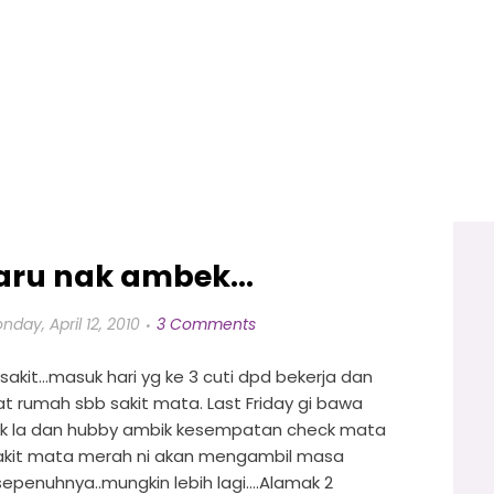
ru nak ambek...
nday, April 12, 2010
3 Comments
i sakit...masuk hari yg ke 3 cuti dpd bekerja dan
at rumah sbb sakit mata. Last Friday gi bawa
chik la dan hubby ambik kesempatan check mata
..sakit mata merah ni akan mengambil masa
epenuhnya..mungkin lebih lagi....Alamak 2