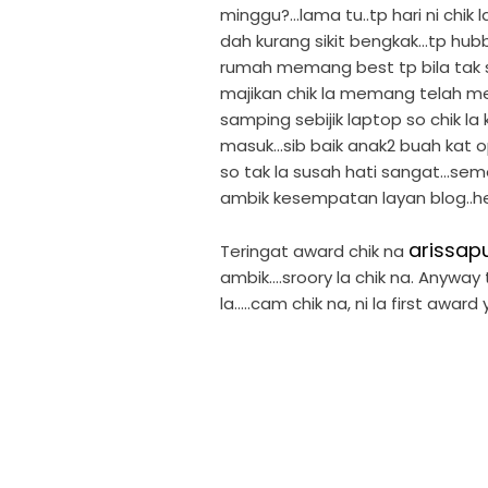
minggu?...lama tu..tp hari ni chi
dah kurang sikit bengkak...tp hub
rumah memang best tp bila tak si
majikan chik la memang telah m
samping sebijik laptop so chik la
masuk...sib baik anak2 buah kat
so tak la susah hati sangat...s
ambik kesempatan layan blog..h
arissap
Teringat award chik na
ambik....sroory la chik na. Anywa
la.....cam chik na, ni la first award 