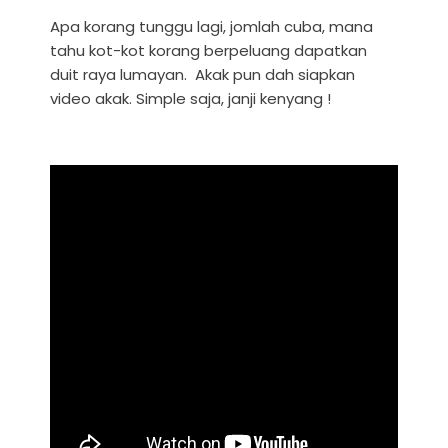
Apa korang tunggu lagi, jomlah cuba, mana
tahu kot-kot korang berpeluang dapatkan
duit raya lumayan. Akak pun dah siapkan
video akak. Simple saja, janji kenyang !