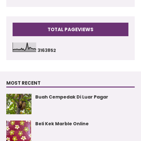
TOTAL PAGEVIEWS
3
1
6
3
8
5
2
MOST RECENT
Buah Cempedak Di Luar Pagar
Beli Kek Marble Online