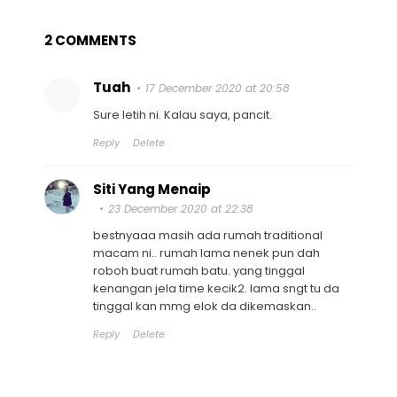
2 COMMENTS
Tuah
17 December 2020 at 20:58
Sure letih ni. Kalau saya, pancit.
Reply
Delete
Siti Yang Menaip
23 December 2020 at 22:38
bestnyaaa masih ada rumah traditional
macam ni.. rumah lama nenek pun dah
roboh buat rumah batu. yang tinggal
kenangan jela time kecik2. lama sngt tu da
tinggal kan mmg elok da dikemaskan..
Reply
Delete