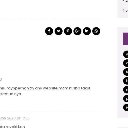
2
2
2
2
2
2
a
2
f
2
42
k
2
his. ray xpernah try any website mcm ni sbb takut.
ki semua nya
2
p
2
r
2
April 2020 at 13:35
da rezeki kan
2