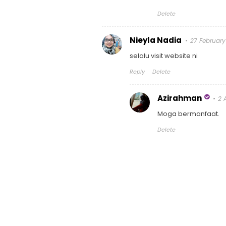
Delete
Nieyla Nadia
27 February
selalu visit website ni
Reply
Delete
Azirahman
2 
Moga bermanfaat.
Delete