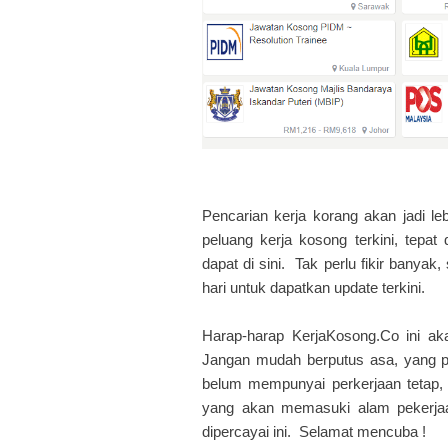
Pencarian kerja korang akan jadi le
peluang kerja kosong terkini, tepat
dapat di sini. Tak perlu fikir banya
hari untuk dapatkan update terkini.
Harap-harap KerjaKosong.Co ini a
Jangan mudah berputus asa, yang 
belum mempunyai perkerjaan tetap,
yang akan memasuki alam pekerjaan
dipercayai ini. Selamat mencuba !