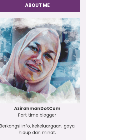
ABOUT ME
AzirahmanDotCom
Part time blogger
Berkongsi info, kekeluargaan, gaya
hidup dan minat.