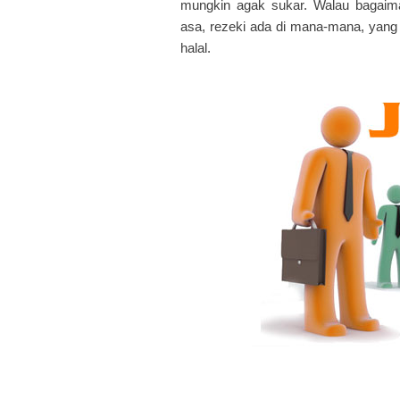
mungkin agak sukar. Walau bagaima
asa, rezeki ada di mana-mana, yang 
halal.