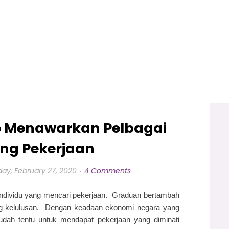
o Menawarkan Pelbagai
ng Pekerjaan
day, February 27, 2020
4 Comments
individu yang mencari pekerjaan. Graduan bertambah
ang kelulusan. Dengan keadaan ekonomi negara yang
udah tentu untuk mendapat pekerjaan yang diminati