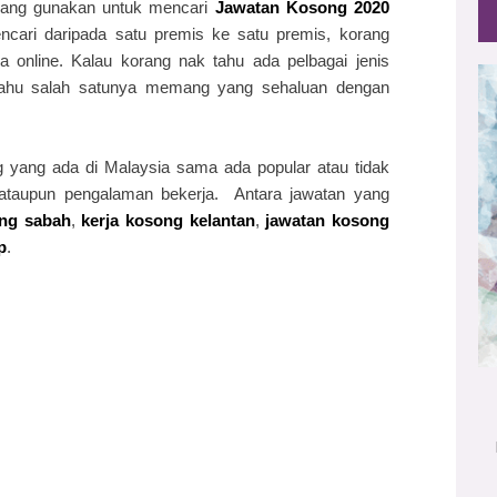
rang gunakan untuk mencari
Jawatan Kosong 2020
encari daripada satu premis ke satu premis, korang
a online. Kalau korang nak tahu ada pelbagai jenis
tahu salah satunya memang yang sehaluan dengan
yang ada di Malaysia sama ada popular atau tidak
ataupun pengalaman bekerja. Antara jawatan yang
ong sabah
,
kerja kosong kelantan
,
jawatan kosong
p
.