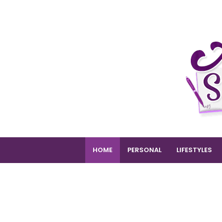
HOME
PERSONAL
LIFESTYLES