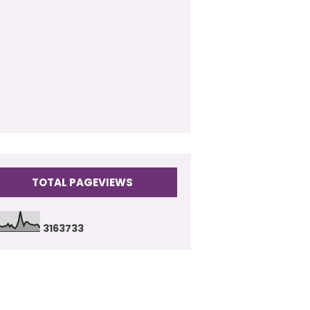
009
(17)
TOTAL PAGEVIEWS
3
1
6
3
7
3
3