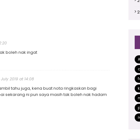
2
2
2
2
2:20
2
 tak boleh nak ingat
2
a
2
f
 July 2019 at 14:08
2
 ambil tahu juga, kena buat nota ringkaskan bagi
k
2
i sekarang ni pun saya masih tak boleh nak hadam
2
p
2
r
2
2