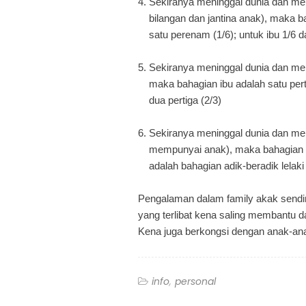
4. Sekiranya meninggal dunia dan me
bilangan dan
jantina anak), maka b
satu perenam (1/6); untuk
ibu 1/6 
5. Sekiranya meninggal dunia dan me
maka
bahagian ibu adalah satu pe
dua pertiga (2/3)
6. Sekiranya meninggal dunia dan men
mempunyai anak),
maka bahagian i
adalah bahagian adik-beradik lelaki
Pengalaman dalam family akak send
yang terlibat kena saling membantu d
Kena juga berkongsi dengan anak-an
info
personal