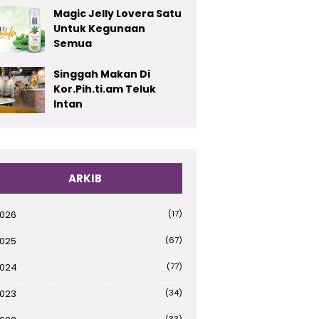
Magic Jelly Lovera Satu
Untuk Kegunaan
Semua
Singgah Makan Di
Kor.Pih.ti.am Teluk
Intan
ARKIB
026
(17)
025
(67)
024
(77)
023
(34)