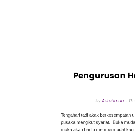
Pengurusan H
by
Azirahman
Thu
Tengahari tadi akak berkesempatan un
pusaka mengikut syariat. Buka mudah 
maka akan bantu mempermudahkan ha