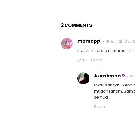
2 COMMENTS
mamapp
19 July 2019 at 1
luas ilmu faraid ni mama still
Reply
Delete
Azirahman
24
Bwtul sangat....kena
mudah faham. Sampa
semua....
Delete