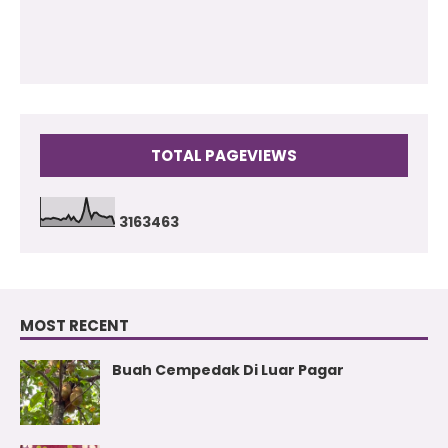
TOTAL PAGEVIEWS
3
1
6
3
4
6
3
MOST RECENT
Buah Cempedak Di Luar Pagar