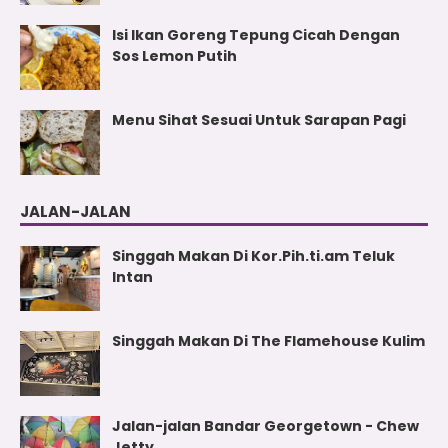
Isi Ikan Goreng Tepung Cicah Dengan
Sos Lemon Putih
Menu Sihat Sesuai Untuk Sarapan Pagi
JALAN-JALAN
Singgah Makan Di Kor.Pih.ti.am Teluk
Intan
Singgah Makan Di The Flamehouse Kulim
Jalan-jalan Bandar Georgetown - Chew
Jetty