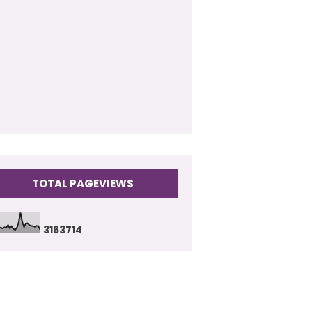
009
(17)
TOTAL PAGEVIEWS
3
1
6
3
7
1
4