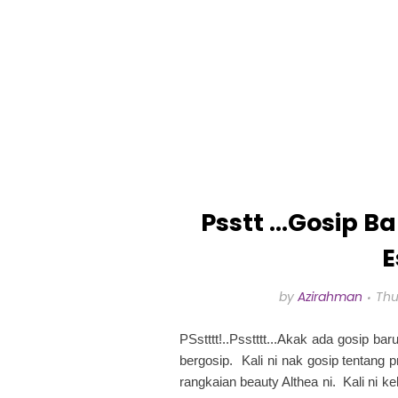
Psstt ...Gosip 
E
by
Azirahman
Thu
PSstttt!..Psstttt...Akak ada gosip b
bergosip. Kali ni nak gosip tentang 
rangkaian beauty Althea ni. Kali ni k