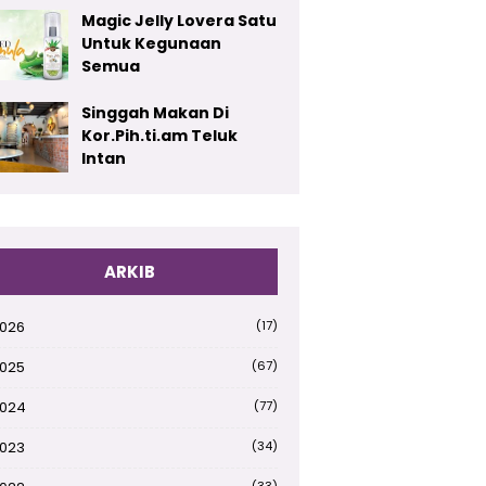
Magic Jelly Lovera Satu
Untuk Kegunaan
Semua
Singgah Makan Di
Kor.Pih.ti.am Teluk
Intan
ARKIB
026
(17)
025
(67)
024
(77)
023
(34)