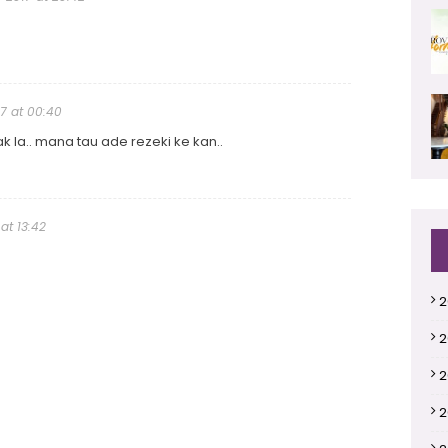
17 at 00:40
gak la.. mana tau ade rezeki ke kan..
 at 13:42
2
2
2
2