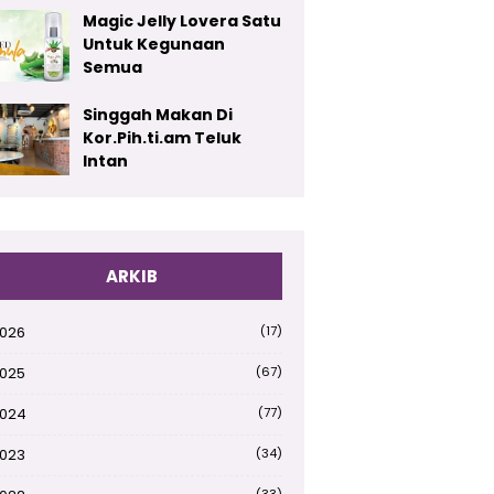
Magic Jelly Lovera Satu
Untuk Kegunaan
Semua
Singgah Makan Di
Kor.Pih.ti.am Teluk
Intan
ARKIB
026
(17)
025
(67)
024
(77)
023
(34)