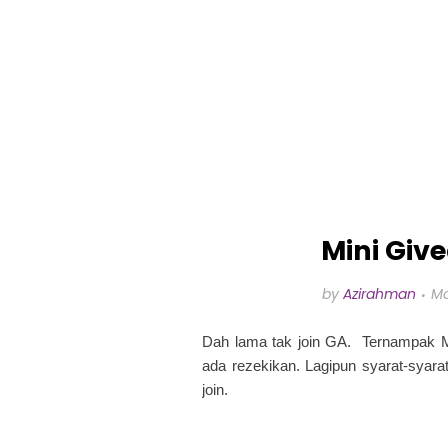
Mini Giv
by
Azirahman
Mo
Dah lama tak join GA. Ternampak Mi
ada rezekikan. Lagipun syarat-syara
join.