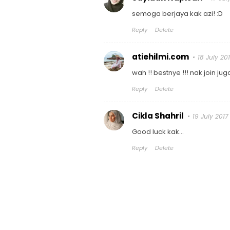
semoga berjaya kak azi! :D
Reply
Delete
atiehilmi.com
18 July 20
wah !! bestnye !!! nak join ju
Reply
Delete
Cikla Shahril
19 July 2017
Good luck kak...
Reply
Delete