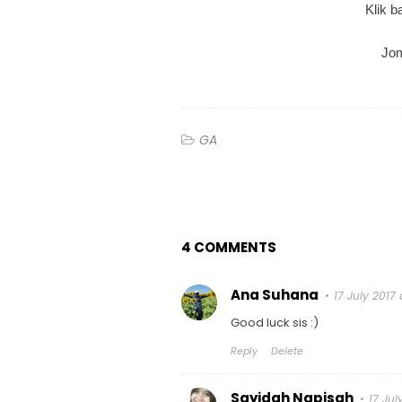
Klik b
Jom
GA
4 COMMENTS
Ana Suhana
17 July 2017 
Good luck sis :)
Reply
Delete
Sayidah Napisah
17 Jul