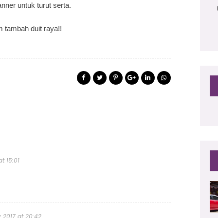
anner untuk turut serta.
 tambah duit raya!!
at 15:01
y 2017 at 20:42