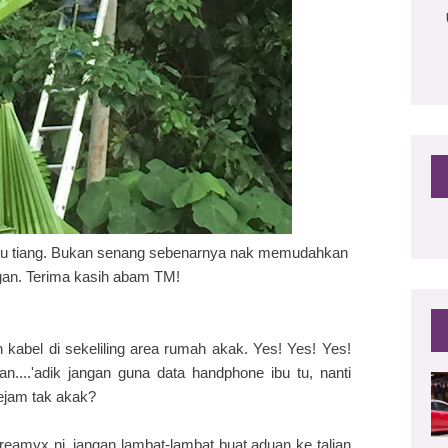
atu tiang. Bukan senang sebenarnya nak memudahkan
ggan. Terima kasih abam TM!
 kabel di sekeliling area rumah akak. Yes! Yes! Yes!
an....'adik jangan guna data handphone ibu tu, nanti
ejam tak akak?
eamyx ni, jangan lambat-lambat buat aduan ke talian