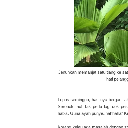
Jenuhkan memanjat satu tiang ke s
hati pelan
Lepas seminggu, hasilnya bergantilah
Seronok tau! Tak perlu lagi dok pes
habis. Guna ayah punye..hahhaha" K
Korang kalau ada masalah dengan str