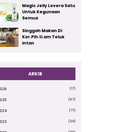
Magic Jelly Lovera Satu
Untuk Kegunaan
Semua
Singgah Makan Di
Kor.Pih.ti.am Teluk
Intan
ARKIB
026
(17)
025
(67)
024
(77)
023
(34)