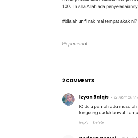
100. In sha Allah ada penyelesaiann
#bilalah unifi nak mai tempat akak ni
personal
2 COMMENTS
Izyan Balqis
12 April 2017 
IQ dulu pernah ada masalah u
langsung duduk bawah tempur
Reply
Delete