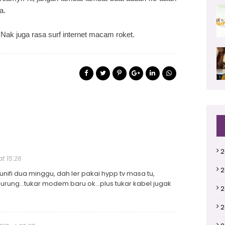
ya.
? Nak juga rasa surf internet macam roket.
2
at 15:26
2
nifi dua minggu, dah ler pakai hypp tv masa tu,
ung...tukar modem baru ok...plus tukar kabel jugak
2
2