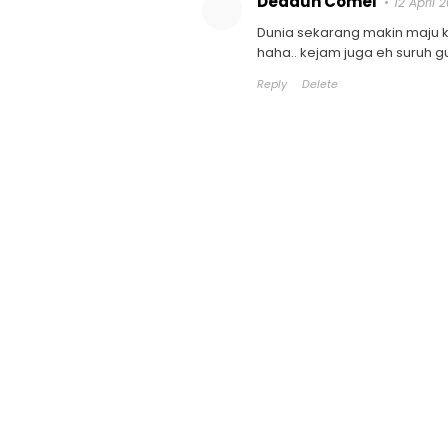
Dedaun Comel
12 April 
Dunia sekarang makin maju ka
haha.. kejam juga eh suruh g
Reply
Delete