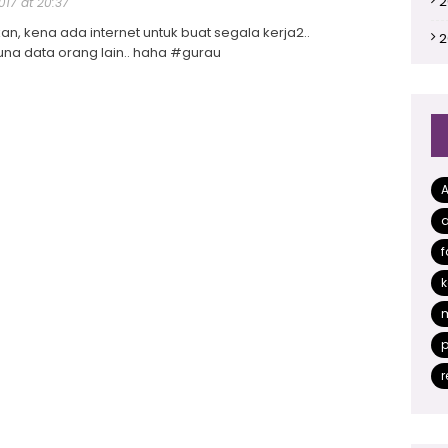
2
2017 at 20:37
n, kena ada internet untuk buat segala kerja2..
2
una data orang lain.. haha #gurau
2
2
2
2
a
2
f
2
k
2
2
p
2
r
2
2