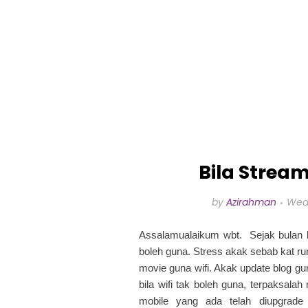
Bila Strea
by
Azirahman
Wedn
Assalamualaikum wbt. Sejak bulan
boleh guna. Stress akak sebab kat 
movie guna wifi. Akak update blog gun
bila wifi tak boleh guna, terpaksal
mobile yang ada telah diupgra