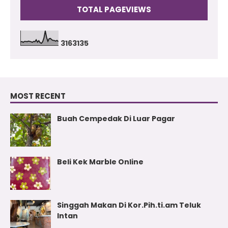
TOTAL PAGEVIEWS
3
1
6
3
1
3
5
MOST RECENT
Buah Cempedak Di Luar Pagar
Beli Kek Marble Online
Singgah Makan Di Kor.Pih.ti.am Teluk
Intan