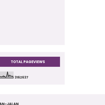
009
(17)
TOTAL PAGEVIEWS
3
1
6
2
6
3
7
AN-JALAN