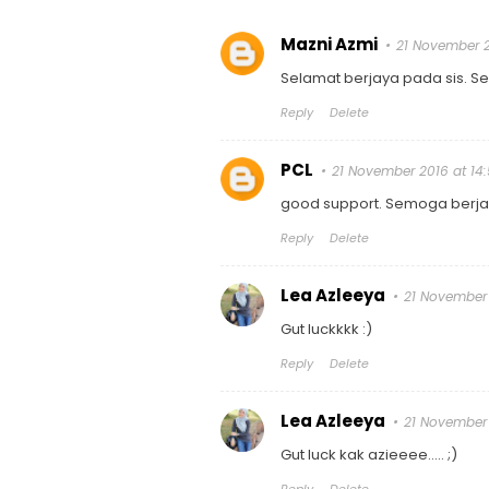
Mazni Azmi
21 November 2
Selamat berjaya pada sis. 
Reply
Delete
PCL
21 November 2016 at 14
good support. Semoga berja
Reply
Delete
Lea Azleeya
21 November 
Gut luckkkk :)
Reply
Delete
Lea Azleeya
21 November 
Gut luck kak azieeee..... ;)
Reply
Delete