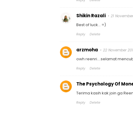
Shikin Razali
21 November 
Best of luck... =)
Reply
Delete
arzmoha
22 November 201
owh reenri....selamat mencu
Reply
Delete
The Psychology Of Mon
Terima kasih kak join ga Ree
Reply
Delete