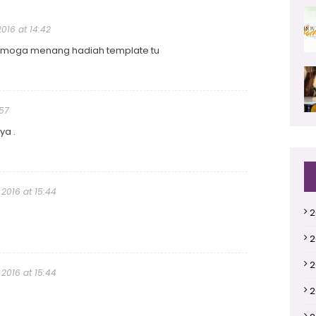
016 at 14:42
Semoga menang hadiah template tu
:57
ya .
2016 at 15:44
2
2
2
2016 at 15:44
2