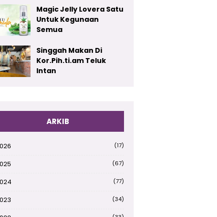
Magic Jelly Lovera Satu
Untuk Kegunaan
Semua
Singgah Makan Di
Kor.Pih.ti.am Teluk
Intan
ARKIB
026
(17)
025
(67)
024
(77)
023
(34)