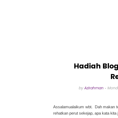
Hadiah Blog
R
by
Azirahman
Monda
Assalamualaikum wbt. Dah makan te
rehatkan perut sekejap, apa kata ki