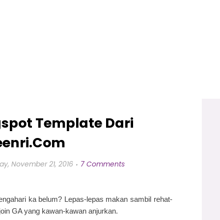
spot Template Dari
eenri.Com
y, November 21, 2016
7 Comments
ngahari ka belum? Lepas-lepas makan sambil rehat-
ta join GA yang kawan-kawan anjurkan.