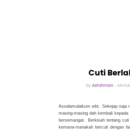
Cuti Berl
by
Azirahman
Monda
Assalamulaikum wbt. Sekejap saja ra
masing-masing dah kembali kepada ru
bersemangat. Berkisah tentang cuti 
kemana-manakah bercuti dengan famil