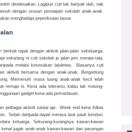
oleh diselesaikan. Lagipun cuti tak banyak dah, nak
penuh dengan urusan persiapan sekolah anak-anak.
 akan menghadapi peperiksaan besar.
jalan
erkait rapat dengan aktiviti jalan-jalan sekeluarga.
i sekarang ni cuti sekolah je jalan jem merata-rata.
ipada melalui kesesakan lalulintas. Biasanya cuti
an aktiviti bersama dengan anak-anak. Bergantung
ing. Memenuhi masa luang anak-anak kecil lebih
 remaja ni. Kena ada toleransi, kalau tak masing-
enggunaan gadget kena ada pemantauan.
an pelbagai aktiviti santai aje. Week end kena follow
win. Selain daripada dapat merasa lauk pauk kenduri,
ntara keluarga. Sekurang-kurangnya kawan-kawan
un kenal jugak anak-anak kawan-kawan dan pasangan