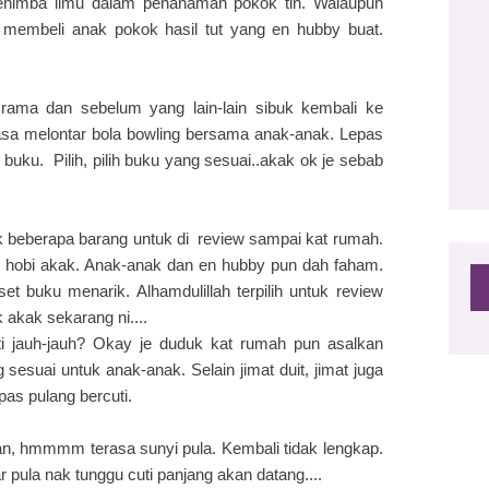
menimba ilmu dalam penanaman pokok tin. Walaupun
 membeli anak pokok hasil tut yang en hubby buat.
2
rama dan sebelum yang lain-lain sibuk kembali ke
sa melontar bola bowling bersama anak-anak. Lepas
 buku. Pilih, pilih buku yang sesuai..akak ok je sebab
ak beberapa barang untuk di review sampai kat rumah.
pan hobi akak. Anak-anak dan en hubby pun dah faham.
et buku menarik. Alhamdulillah terpilih untuk review
akak sekarang ni....
uti jauh-jauh? Okay je duduk kat rumah pun asalkan
sesuai untuk anak-anak. Selain jimat duit, jimat juga
as pulang bercuti.
fan, hmmmm terasa sunyi pula. Kembali tidak lengkap.
ar pula nak tunggu cuti panjang akan datang....