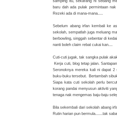
samping itu, sekarang ni sedang 
baru dah ada pulak permintaan nak
Rezeki ada di mana-mana.....
Sebelum abang irfan kembali ke as
sekolah, sempatlah juga meluang ma
berbowling, singgah sebentar di kedai
nanti boleh claim rebat cukai kan....
Cuti-cuti jugak, tak sangka pulak ak
Kerja cuti, blog tetap jalan. Santa
Seronoknya mereka kali ni dapat 2 s
buku-buku tersebut. Bertambah sibuk 
Siapa kata cuti sekolah perlu berc
korang pandai menyusun aktiviti yang 
tenaga nak mengemas baju-baju selep
Bila sekembali dari sekolah abang ir
Rutin harian pun bermula.......tak sab