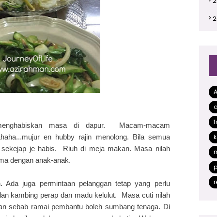
2
2
2
2
2
2
a
2
f
 menghabiskan masa di dapur. Macam-macam
2
haha...mujur en hubby rajin menolong. Bila semua
k
2
ekejap je habis. Riuh di meja makan. Masa nilah
lama dengan anak-anak.
2
p
2
r
. Ada juga permintaan pelanggan tetap yang perlu
lan kambing perap dan madu kelulut. Masa cuti nilah
2
ggan sebab ramai pembantu boleh sumbang tenaga. Di
2