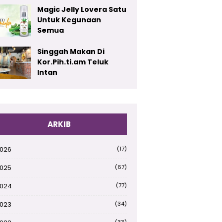
Magic Jelly Lovera Satu
Untuk Kegunaan
Semua
Singgah Makan Di
Kor.Pih.ti.am Teluk
Intan
ARKIB
026
(17)
025
(67)
024
(77)
023
(34)