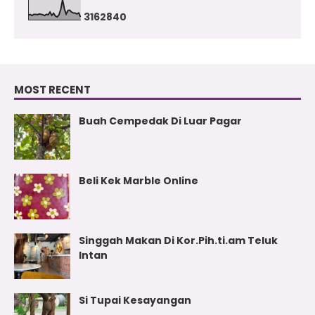
3
1
6
2
8
4
0
MOST RECENT
Buah Cempedak Di Luar Pagar
Beli Kek Marble Online
Singgah Makan Di Kor.Pih.ti.am Teluk
Intan
Si Tupai Kesayangan