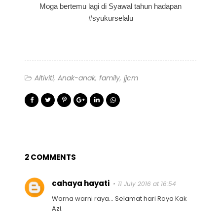
Moga bertemu lagi di Syawal tahun hadapan
#syukurselalu
Altiviti
Anak-anak
family
jjcm
2 COMMENTS
cahaya hayati
11 July 2016 at 16:54
Warna warni raya... Selamat hari Raya Kak
Azi.