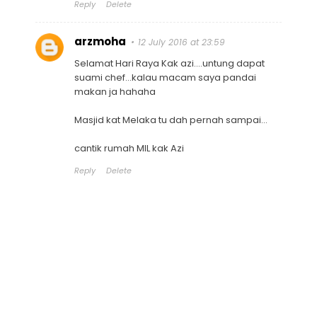
Reply
Delete
arzmoha
12 July 2016 at 23:59
Selamat Hari Raya Kak azi....untung dapat
suami chef...kalau macam saya pandai
makan ja hahaha
Masjid kat Melaka tu dah pernah sampai...
cantik rumah MIL kak Azi
Reply
Delete