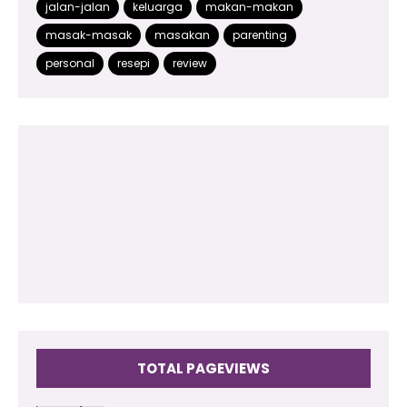
jalan-jalan
keluarga
makan-makan
2015
(499)
masak-masak
masakan
parenting
2014
(48)
personal
resepi
review
2013
(180)
2012
(118)
2011
(102)
2010
(73)
2009
(17)
TOTAL PAGEVIEWS