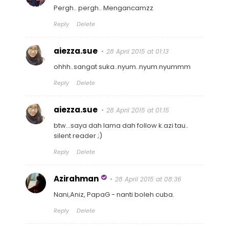
Pergh.. pergh.. Mengancamzz
Reply
Delete
aiezza.sue
28 April 2015 at 01:13
ohhh..sangat suka..nyum..nyum.nyummm
Reply
Delete
aiezza.sue
28 April 2015 at 01:15
btw...saya dah lama dah follow k.azi tau..
silent reader ;)
Reply
Delete
Azirahman
28 April 2015 at 08:36
Nani,Aniz, PapaG - nanti boleh cuba.
Reply
Delete