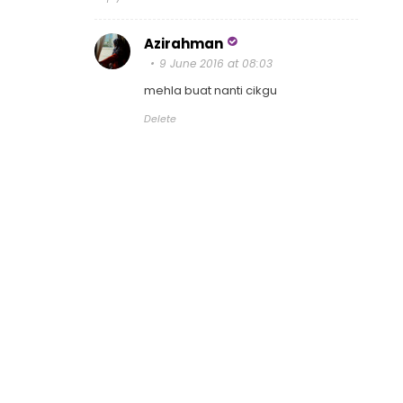
Azirahman
9 June 2016 at 08:03
mehla buat nanti cikgu
Delete