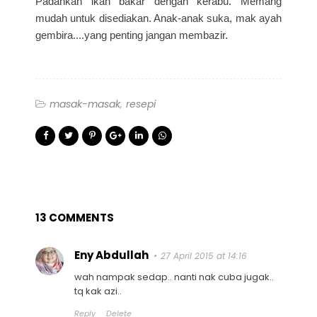
Padankan ikan bakar dengan kerabu. Memang
mudah untuk disediakan. Anak-anak suka, mak ayah
gembira....yang penting jangan membazir.
masak-masak
resepi
13 COMMENTS
Eny Abdullah
27 April 2015 at 14:16
wah nampak sedap.. nanti nak cuba jugak..
tq kak azi..
Reply
Delete