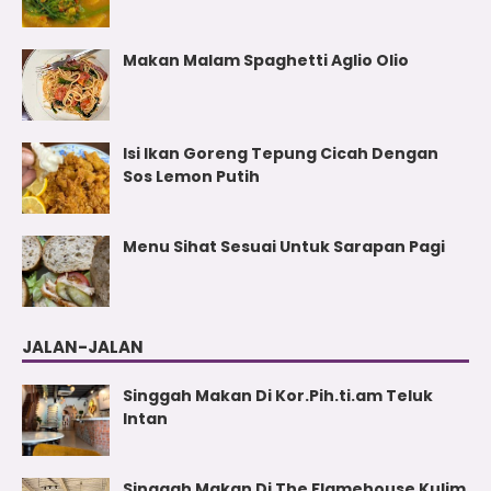
Makan Malam Spaghetti Aglio Olio
Isi Ikan Goreng Tepung Cicah Dengan
Sos Lemon Putih
Menu Sihat Sesuai Untuk Sarapan Pagi
JALAN-JALAN
Singgah Makan Di Kor.Pih.ti.am Teluk
Intan
Singgah Makan Di The Flamehouse Kulim