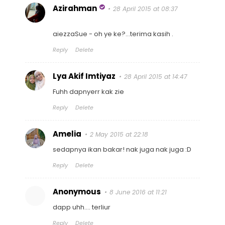
Azirahman
28 April 2015 at 08:37
aiezzaSue - oh ye ke?...terima kasih .
Reply
Delete
Lya Akif Imtiyaz
28 April 2015 at 14:47
Fuhh dapnyerr kak zie
Reply
Delete
Amelia
2 May 2015 at 22:18
sedapnya ikan bakar! nak juga nak juga :D
Reply
Delete
Anonymous
8 June 2016 at 11:21
dapp uhh.... terliur
Reply
Delete