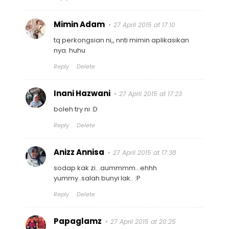
Mimin Adam
27 April 2015 at 17:10
tq perkongsian ni,, nnti mimin aplikasikan
nya. huhu
Reply
Delete
Inani Hazwani
27 April 2015 at 17:23
boleh try ni :D
Reply
Delete
Anizz Annisa
27 April 2015 at 17:38
sodap kak zi...aummmm...ehhh
yummy..salah bunyi lak.. :P
Reply
Delete
Papaglamz
27 April 2015 at 20:25