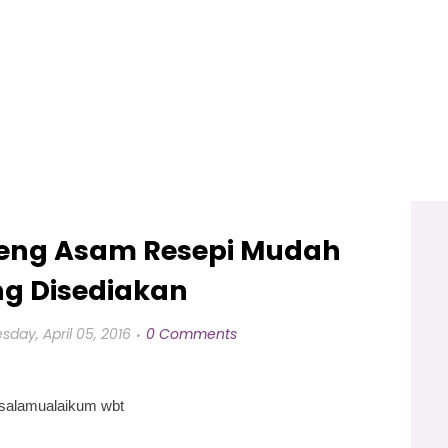
reng Asam Resepi Mudah
g Disediakan
sday, April 05, 2016
0 Comments
salamualaikum wbt