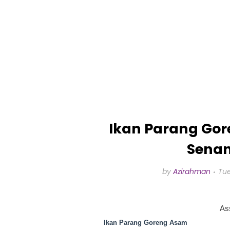
Ikan Parang Go
Senan
by
Azirahman
Tue
As
Ikan Parang Goreng Asam