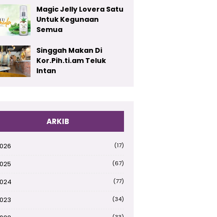
Magic Jelly Lovera Satu
Untuk Kegunaan
Semua
Singgah Makan Di
Kor.Pih.ti.am Teluk
Intan
ARKIB
026
(17)
025
(67)
024
(77)
023
(34)