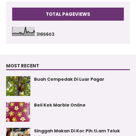
TOTAL PAGEVIEWS
3
1
6
5
6
0
3
MOST RECENT
Buah Cempedak Di Luar Pagar
Beli Kek Marble Online
Singgah Makan Di Kor.Pih.ti.am Teluk