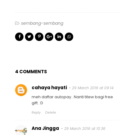
sembang-sembang
4 COMMENTS
cahaya hayati
29 March 2016 at 09:14
meh daftar autopay.. Nanti titew bagi free
gift. :D
Reply
Delete
Ana Jingga
29 March 2016 at 10:36