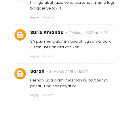
hihi..gelabah azie ye tanpa tenet... nama lagi
blogger ye tak :)
Reply
Delete
Suria Amanda
29 March 2016 at 14:21
SA pun mengalami masalah yg sama..baru
38 thn...kesian kita kan kak
Reply
Delete
Sarah
31 March 2016 at 19:58
Pernah juga alami masalah ni. Ralit punya
pasal. Lupa nak bayar bil.
Reply
Delete