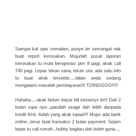
Sampai kat opis semalam, punye ler semangat nak
buat report kerosakan. Mujurlah pusat laporan
kerosakan tu mula beroperasi jam 8 pagi, akak call
740 pagi. Lepas tekan sana, tekan sini, ada satu info
tu buat akak tersedar.....talian anda sedang
mengalami masalah pembayaran!!! TOINGGGG!!!!!
Hahaha.....akak belum bayar bill streamyx ler!! Dah 2
bulan rupa nye...patutlah usage dah lebih daripada
kredit limit. Itulah yang akak lupaa!!!! Mujur ada bank
online...terus buat transaksi 2 bulan payment. Sejam
lepas tu call rumah...hubby bagitau dah boleh guna....