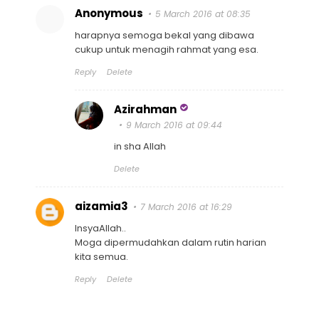
Anonymous
5 March 2016 at 08:35
harapnya semoga bekal yang dibawa
cukup untuk menagih rahmat yang esa.
Reply
Delete
Azirahman
9 March 2016 at 09:44
in sha Allah
Delete
aizamia3
7 March 2016 at 16:29
InsyaAllah..
Moga dipermudahkan dalam rutin harian
kita semua.
Reply
Delete