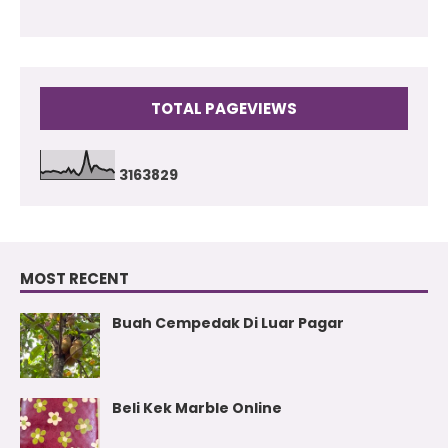
TOTAL PAGEVIEWS
3
1
6
3
8
2
9
MOST RECENT
Buah Cempedak Di Luar Pagar
Beli Kek Marble Online