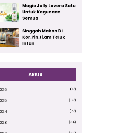
Magic Jelly Lovera Satu
Untuk Kegunaan
Semua
Singgah Makan Di
Kor.Pih.ti.am Teluk
Intan
ARKIB
026
(17)
025
(67)
024
(77)
023
(34)