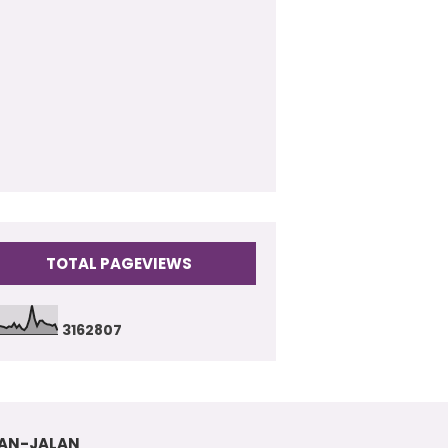
009
(17)
TOTAL PAGEVIEWS
3
1
6
2
8
0
7
AN-JALAN