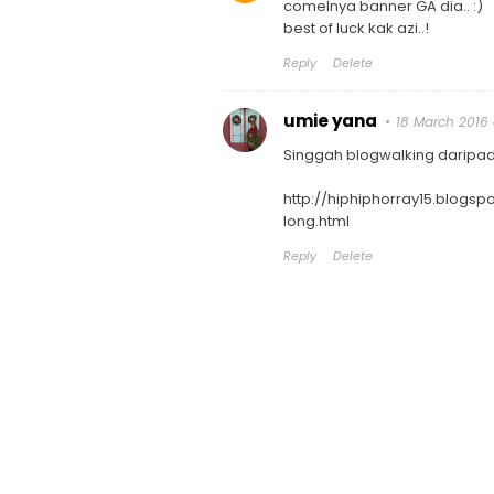
comelnya banner GA dia.. :)
best of luck kak azi..!
Reply
Delete
umie yana
18 March 2016 a
Singgah blogwalking daripad
http://hiphiphorray15.blog
long.html
Reply
Delete