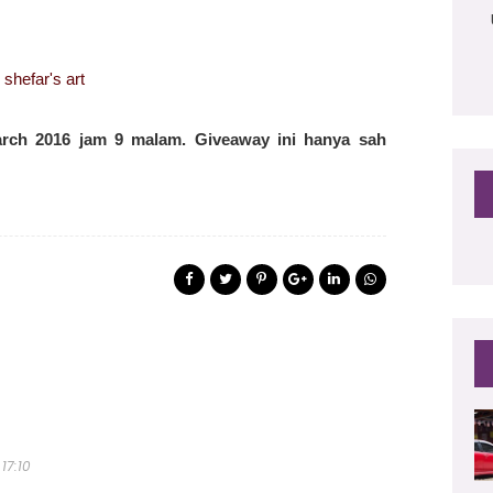
n
shefar's art
rch 2016 jam 9 malam. Giveaway ini hanya sah
17:10