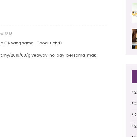
t 12:18
a GA yang sama.. Good Luck :D
spot.my/2016/03/giveaway-holiday-bersama-mak-
2
2
2
2