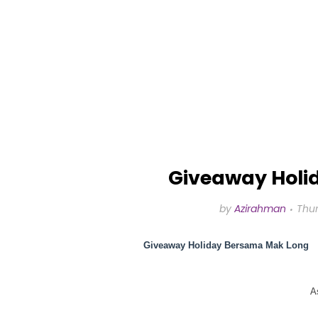
Giveaway Holi
by
Azirahman
Thur
Giveaway Holiday Bersama Mak Long
A