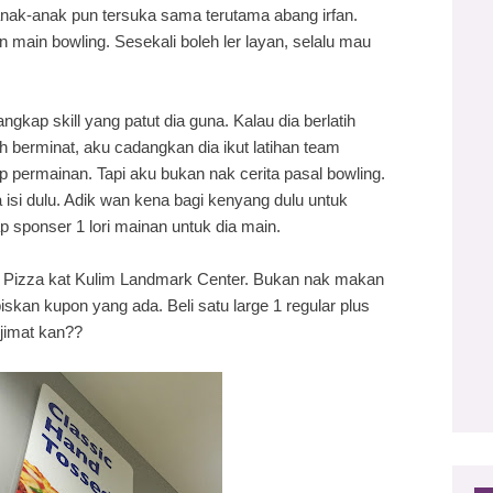
nak-anak pun tersuka sama terutama abang irfan.
n main bowling. Sesekali boleh ler layan, selalu mau
ngkap skill yang patut dia guna. Kalau dia berlatih
ah berminat, aku cadangkan dia ikut latihan team
hap permainan. Tapi aku bukan nak cerita pasal bowling.
 isi dulu. Adik wan kena bagi kenyang dulu untuk
p sponser 1 lori mainan untuk dia main.
's Pizza kat Kulim Landmark Center. Bukan nak makan
skan kupon yang ada. Beli satu large 1 regular plus
...jimat kan??