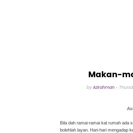
Makan-ma
by
Azirahman
Thursd
As
Bila dah ramai-ramai kat rumah ada s
bolehlah layan. Hari-hari mengadap ke