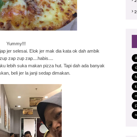
2
2
2
2
Yummy!!!
2
p jer selesai. Elok jer mak dia kata ok dah ambik
2
zup zap zup zap....habis....
aku lebih suka makan pizza hut. Tapi dah ada banyak
a
2
kan, beli jer la janji sedap dimakan.
f
2
k
2
2
p
2
r
2
2