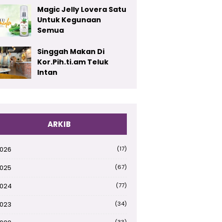
Magic Jelly Lovera Satu
Untuk Kegunaan
Semua
Singgah Makan Di
Kor.Pih.ti.am Teluk
Intan
ARKIB
026
(17)
025
(67)
024
(77)
023
(34)