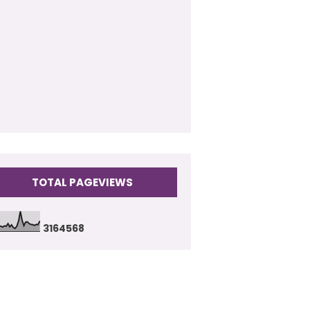
009
(17)
TOTAL PAGEVIEWS
3
1
6
4
5
6
8