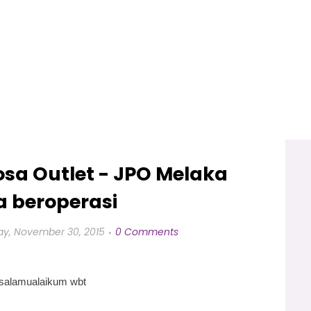
osa Outlet - JPO Melaka
 beroperasi
y, November 30, 2015
0 Comments
salamualaikum wbt