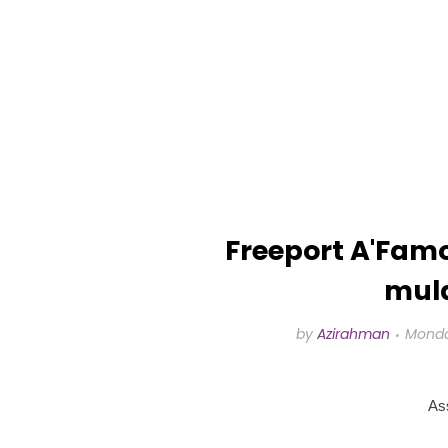
Freeport A'Fam
mula
by
Azirahman
Monda
As