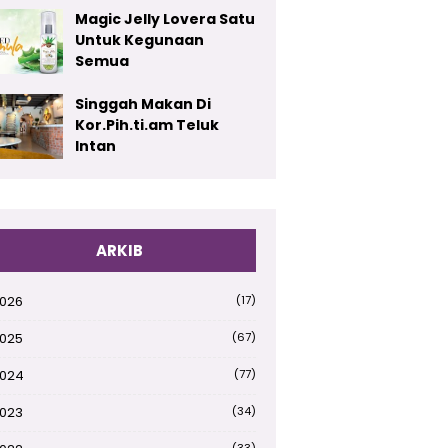
Magic Jelly Lovera Satu
Untuk Kegunaan
Semua
Singgah Makan Di
Kor.Pih.ti.am Teluk
Intan
ARKIB
026
(17)
025
(67)
024
(77)
023
(34)