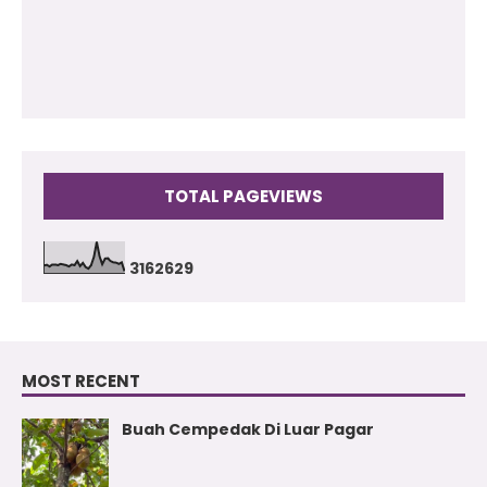
2009
(17)
TOTAL PAGEVIEWS
3
1
6
2
6
2
9
MOST RECENT
Buah Cempedak Di Luar Pagar