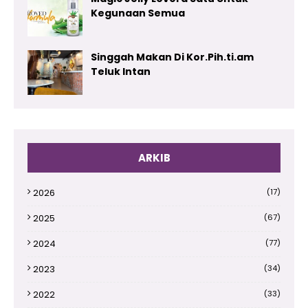
Kegunaan Semua
Singgah Makan Di Kor.Pih.ti.am
Teluk Intan
ARKIB
2026
(17)
2025
(67)
2024
(77)
2023
(34)
2022
(33)