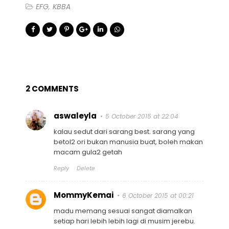
EFG
KBBA
2 COMMENTS
aswaleyla
5 October 2015 at 22:04
kalau sedut dari sarang best. sarang yang
betol2 ori bukan manusia buat, boleh makan
macam gula2 getah
Reply
Delete
MommyKemai
6 October 2015 at 00:21
madu memang sesuai sangat diamalkan
setiap hari lebih lebih lagi di musim jerebu.