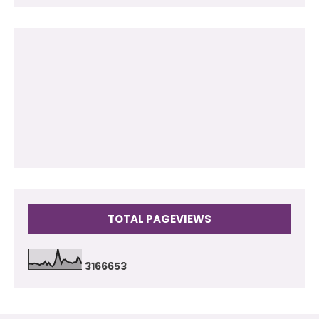
2012
(118)
2011
(102)
2010
(73)
2009
(17)
TOTAL PAGEVIEWS
3
1
6
6
6
5
3