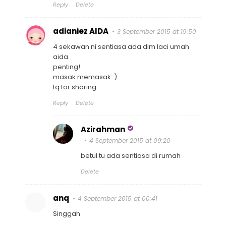
Reply
Delete
adianiez AIDA
3 September 2015 at 19:50
4 sekawan ni sentiasa ada dlm laci umah
aida.
penting!
masak memasak :)
tq for sharing...
Reply
Delete
Azirahman
4 September 2015 at 09:20
betul tu ada sentiasa di rumah
Delete
anq
4 September 2015 at 00:41
Singgah