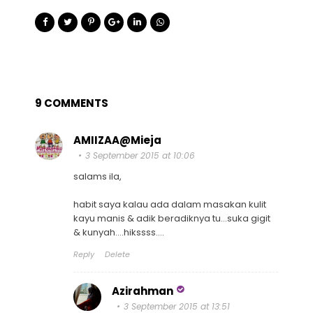
9 COMMENTS
AMIIZAA@Mieja
3 September 2015 at 10:06
salams ila,
habit saya kalau ada dalam masakan kulit
kayu manis & adik beradiknya tu...suka gigit
& kunyah....hikssss....
Reply
Delete
Azirahman
3 September 2015 at 13:51