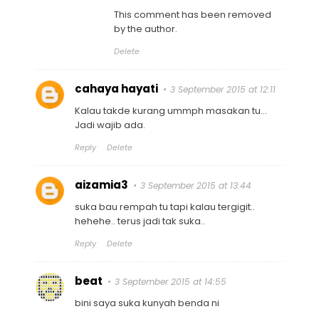
This comment has been removed
by the author.
Delete
cahaya hayati
3 September 2015 at 12:11
Kalau takde kurang ummph masakan tu...
Jadi wajib ada.
Reply
Delete
aizamia3
3 September 2015 at 13:44
suka bau rempah tu tapi kalau tergigit..
hehehe.. terus jadi tak suka..
Reply
Delete
beat
3 September 2015 at 14:55
bini saya suka kunyah benda ni