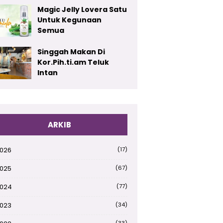
Magic Jelly Lovera Satu
Untuk Kegunaan
Semua
Singgah Makan Di
Kor.Pih.ti.am Teluk
Intan
ARKIB
026
(17)
025
(67)
024
(77)
023
(34)