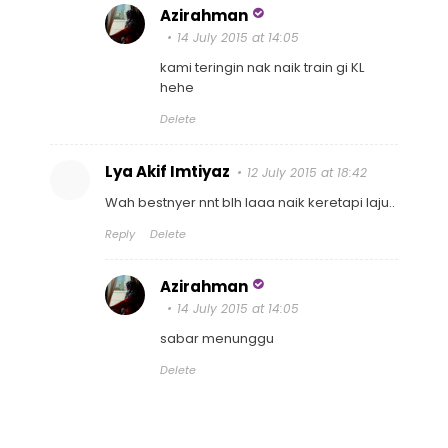
Azirahman
14 July 2015 at 14:05
kami teringin nak naik train gi KL
hehe
Delete
Lya Akif Imtiyaz
12 July 2015 at 18:42
Wah bestnyer nnt blh laaa naik keretapi laju..
Reply
Delete
Azirahman
14 July 2015 at 14:05
sabar menunggu
Delete