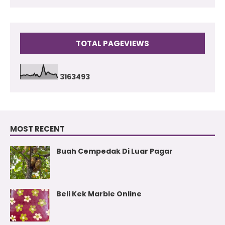
TOTAL PAGEVIEWS
3
1
6
3
4
9
3
MOST RECENT
Buah Cempedak Di Luar Pagar
Beli Kek Marble Online