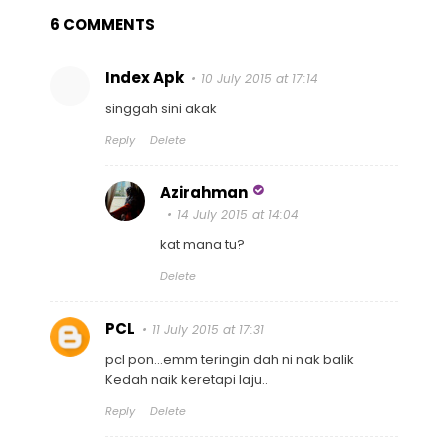
6 COMMENTS
Index Apk
10 July 2015 at 17:14
singgah sini akak
Reply
Delete
Azirahman
14 July 2015 at 14:04
kat mana tu?
Delete
PCL
11 July 2015 at 17:31
pcl pon...emm teringin dah ni nak balik
Kedah naik keretapi laju..
Reply
Delete