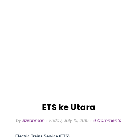
ETS ke Utara
by
Azirahman
Friday, July 10, 2015
6 Comments
Electric Trains Service (ETS)