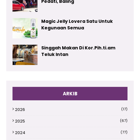
Pedati, Baling
Magic Jelly Lovera Satu Untuk
Kegunaan Semua
Singgah Makan Di Kor.Pih.ti.am
Teluk Intan
ARKIB
2026
(17)
2025
(67)
2024
(77)