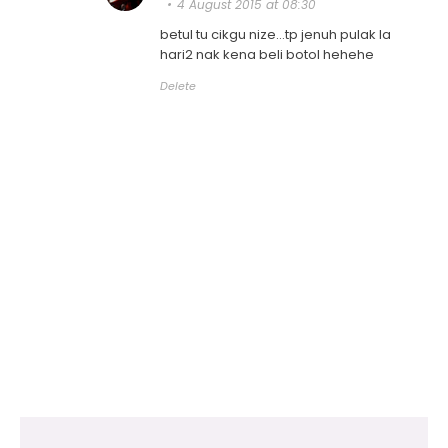
4 August 2015 at 08:30
betul tu cikgu nize...tp jenuh pulak la
hari2 nak kena beli botol hehehe
Delete