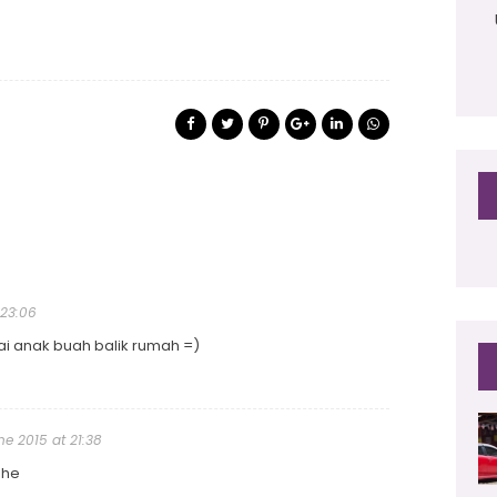
 23:06
ai anak buah balik rumah =)
ne 2015 at 21:38
ehe