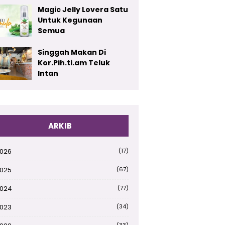
Magic Jelly Lovera Satu
Untuk Kegunaan
Semua
Singgah Makan Di
Kor.Pih.ti.am Teluk
Intan
ARKIB
026
(17)
025
(67)
024
(77)
023
(34)