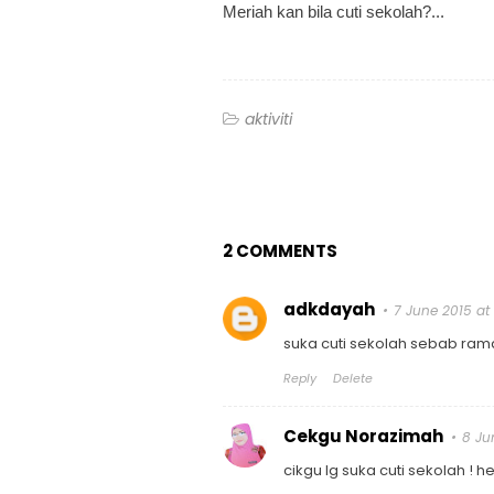
Meriah kan bila cuti sekolah?...
aktiviti
2 COMMENTS
adkdayah
7 June 2015 at
suka cuti sekolah sebab ram
Reply
Delete
Cekgu Norazimah
8 Ju
cikgu lg suka cuti sekolah ! h