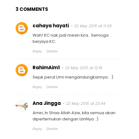
3 COMMENTS
cahaya hayati
22 May 2015 at 11:08
Wah! KC nak jadi mesin kira.. Semoga
berjaya KC.
Reply
Delete
RahimAim1
22 May 2015 at 12:18
Sejuk perut Umi mengandungkannya.. :)
Reply
Delete
Ana Jingga
22 May 2015 at 23:44
Amin, In Shaa Allah Azie, kita semua akan
dipertemukan dengan IzinNya. :)
Reply
Delete