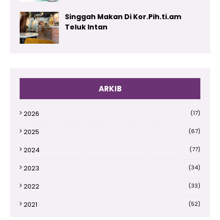
Singgah Makan Di Kor.Pih.ti.am
Teluk Intan
ARKIB
2026
(17)
2025
(67)
2024
(77)
2023
(34)
2022
(33)
2021
(52)